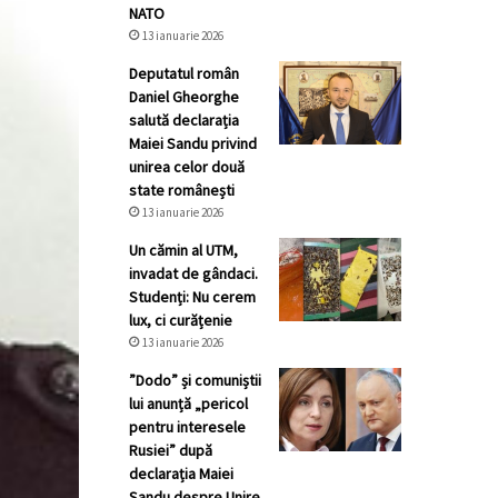
NATO
13 ianuarie 2026
Deputatul român
Daniel Gheorghe
salută declarația
Maiei Sandu privind
unirea celor două
state românești
13 ianuarie 2026
Un cămin al UTM,
invadat de gândaci.
Studenți: Nu cerem
lux, ci curățenie
13 ianuarie 2026
”Dodo” și comuniștii
lui anunță „pericol
pentru interesele
Rusiei” după
declarația Maiei
Sandu despre Unire