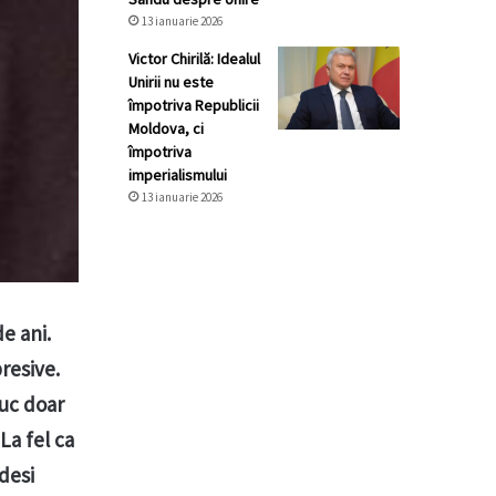
13 ianuarie 2026
Victor Chirilă: Idealul
Unirii nu este
împotriva Republicii
Moldova, ci
împotriva
imperialismului
13 ianuarie 2026
e ani.
resive.
uc doar
La fel ca
 desi