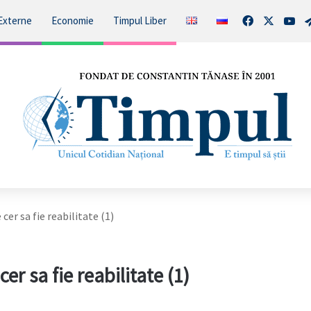
Facebook
X
You
Externe
Economie
Timpul Liber
cer sa fie reabilitate (1)
er sa fie reabilitate (1)