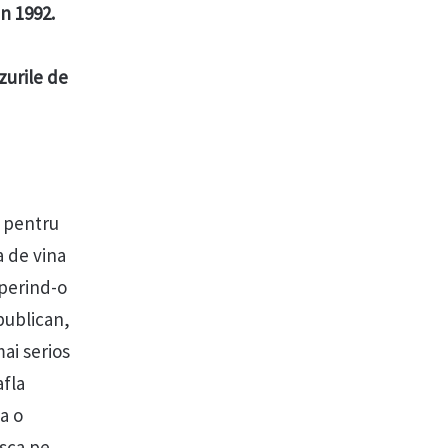
in 1992.
zurile de
, pentru
a de vina
operind-o
epublican,
ai serios
afla
ca o
asca pe