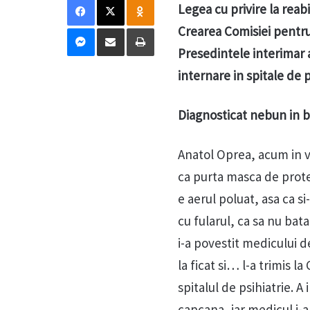
Legea cu privire la reabi
Messenger
Distribuie prin mail
Tipărește
Crearea Comisiei pentru
Presedintele interimar 
internare in spitale de 
Diagnosticat nebun in b
Anatol Oprea, acum in va
ca purta masca de prote
e aerul poluat, asa ca s
cu fularul, ca sa nu bata
i-a povestit medicului 
la ficat si… l-a trimis l
spitalul de psihiatrie. A
capcana, iar medicul i-