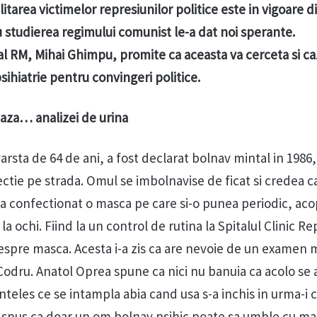
litarea victimelor represiunilor politice este in vigoare d
 studierea regimului comunist le-a dat noi sperante.
al RM, Mihai Ghimpu, promite ca aceasta va cerceta si ca
psihiatrie pentru convingeri politice.
aza… analizei de urina
rsta de 64 de ani, a fost declarat bolnav mintal in 1986
ctie pe strada. Omul se imbolnavise de ficat si credea c
i-a confectionat o masca pe care si-o punea periodic, ac
 la ochi. Fiind la un control de rutina la Spitalul Clinic R
despre masca. Acesta i-a zis ca are nevoie de un examen m
a Codru. Anatol Oprea spune ca nici nu banuia ca acolo se 
 inteles ce se intampla abia cand usa s-a inchis in urma-i 
a spus ca doar un om bolnav psihic poate sa umble cu m