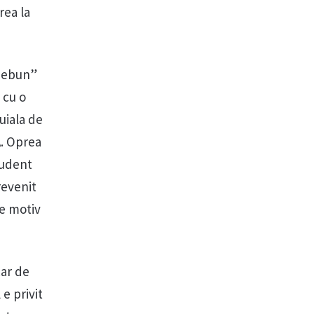
rea la
 nebun”
 cu o
uiala de
A. Oprea
tudent
revenit
pe motiv
car de
e privit