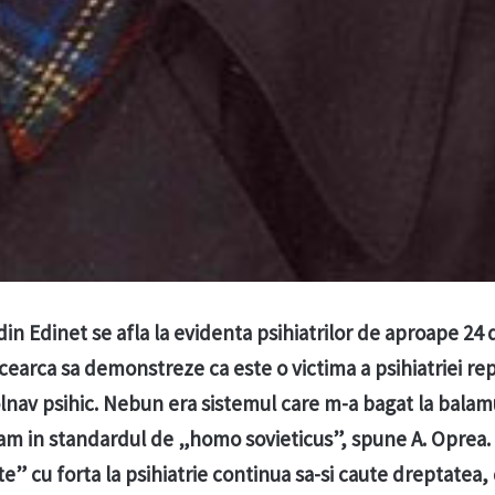
in Edinet se afla la evidenta psihiatrilor de aproape 24 d
cearca sa demonstreze ca este o victima a psihiatriei rep
nav psihic. Nebun era sistemul care m-a bagat la balam
m in standardul de „homo sovieticus”, spune A. Oprea. 
te” cu forta la psihiatrie continua sa-si caute dreptatea,