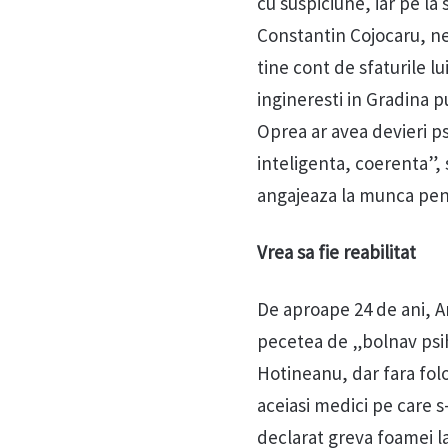
cu suspiciune, iar pe la
Constantin Cojocaru, ne-
tine cont de sfaturile lu
ingineresti in Gradina p
Oprea ar avea devieri p
inteligenta, coerenta”,
angajeaza la munca pentr
Vrea sa fie reabilitat
De aproape 24 de ani, A
pecetea de „bolnav psihi
Hotineanu, dar fara fol
aceiasi medici pe care 
declarat greva foamei l