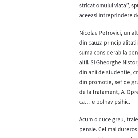
stricat omului viata”, s
aceeasi intreprindere de
Nicolae Petrovici, un a
din cauza principialitati
suma considerabila pent
altii. Si Gheorghe Nisto
din anii de studentie, c
din promotie, sef de gr
de la tratament, A. Opre
ca… e bolnav psihic.
Acum o duce greu, traie
pensie. Cel mai dureros 