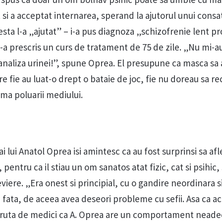
t si a acceptat internarea, sperand la ajutorul unui cons
cesta l-a „ajutat” – i-a pus diagnoza „schizofrenie lent p
-a prescris un curs de tratament de 75 de zile. „Nu mi-a
 analiza urinei!”, spune Oprea. El presupune ca masca sa 
are fie au luat-o drept o bataie de joc, fie nu doreau sa 
ma poluarii mediului.
 ai lui Anatol Oprea isi amintesc ca au fost surprinsi sa afl
 pentru ca il stiau un om sanatos atat fizic, cat si psihic, 
viere. „Era onest si principial, cu o gandire neordinara 
fata, de aceea avea deseori probleme cu sefii. Asa ca ac
 ceruta de medici ca A. Oprea are un comportament neadec