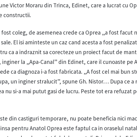
pune Victor Moraru din Trinca, Edinet, care a lucrat cu Op
 constructii.
lt fost coleg, de asemenea crede ca Oprea „a fost facut
i sale. El isi aminteste un caz cand acesta a fost penalizat
ru ca a indraznit sa corecteze un proiect facut de mant
r, inginer la „Apa-Canal” din Edinet, care il cunoaste pe 
rede ca diagnoza i-a fost fabricata. „A fost cel mai bun s
upa, un inginer stralucit”, spune Gh. Nistor… Dupa ce a 
a nu si-a mai putut gasi de lucru. Peste tot era refuzat 
ste din castiguri temporare, nu poate beneficia nici ma
insa pentru Anatol Oprea este faptul ca in oraselul natal 