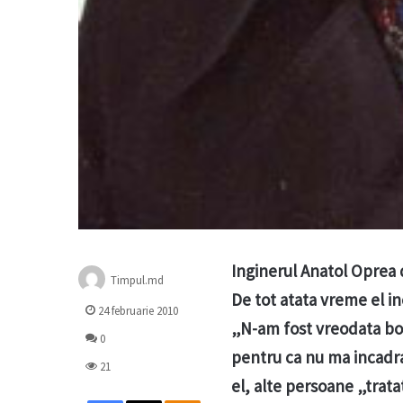
Inginerul Anatol Oprea d
Timpul.md
De tot atata vreme el in
24 februarie 2010
„N-am fost vreodata bol
0
pentru ca nu ma incadra
21
el, alte persoane „trata
Facebook
X
Odnoklassniki