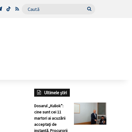
Tube
Telegram
TikTok
RSS
Caută
Ultimele știri
Dosarul „Kuliok”:
cine sunt cei 11
martori ai acuzării
acceptați de
instanță. Procurorii