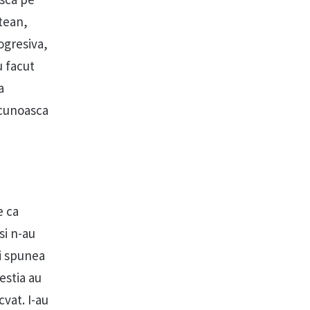
atean,
rogresiva,
u facut
a
recunoasca
e ca
si n-au
si spunea
estia au
vat. I-au