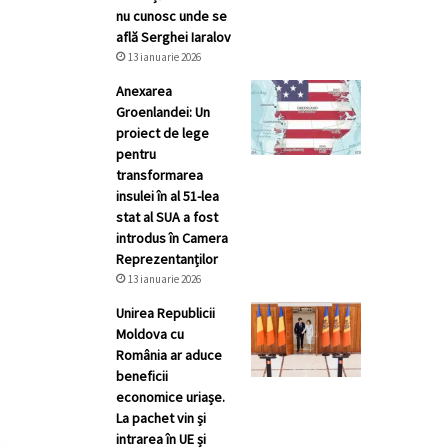
nu cunosc unde se
află Serghei Iaralov
13 ianuarie 2026
Anexarea
Groenlandei: Un
proiect de lege
pentru
transformarea
insulei în al 51-lea
stat al SUA a fost
introdus în Camera
Reprezentanților
13 ianuarie 2026
Unirea Republicii
Moldova cu
România ar aduce
beneficii
economice uriașe.
La pachet vin și
intrarea în UE și