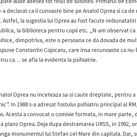
 spate aude adesea tot felul de susoteli. Primarul de Edin
a declarat ca il cunoaste bine pe Anatol Oprea si ca de 
i. Astfel, la sugestia lui Oprea au fost facute imbunatatiri
ublica, la biblioteca pentru copii etc. „N-am observat ca
sihice, dimpotriva, este o persoana ce da dovada de mult
 spune Constantin Cojocaru, care insa recunoaste ca nu-l
u ca… se afla la evidenta la psihiatrie.
natol Oprea nu inceteaza sa-si caute dreptate, pentru a
c”. In 1988 s-a adresat fostului psihiatru principal al RM
os. Acesta a convocat o comisie formata, in mare parte, 
s-a plans Oprea. Deja dupa destramarea URSS, in 1992, o
anga monumentul lui Stefan cel Mare din capitala. Dar, s