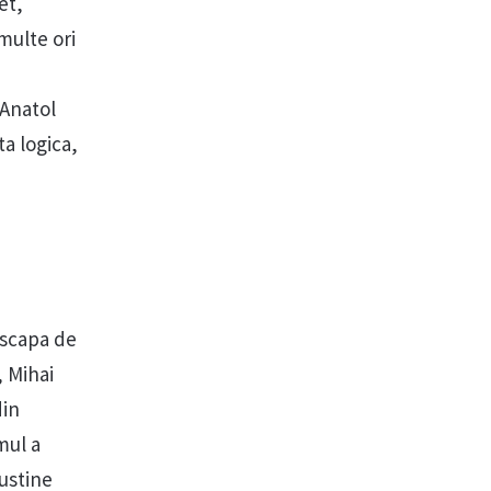
et,
multe ori
 Anatol
a logica,
 scapa de
, Mihai
din
mul a
ustine