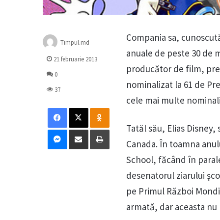
Compania sa, cunoscută
Timpul.md
anuale de peste 30 de m
21 februarie 2013
producător de film, prec
0
nominalizat la 61 de Pr
37
cele mai multe nominaliz
Facebook
X
Odnoklassniki
Tatăl său, Elias Disney,
Messenger
Distribuie prin mail
Tipărește
Canada. În toamna anulu
School, făcând în parale
desenatorul ziarului șco
pe Primul Război Mondial
armată, dar aceasta nu l