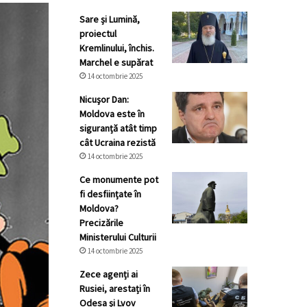
Sare și Lumină,
proiectul
Kremlinului, închis.
Marchel e supărat
14 octombrie 2025
Nicuşor Dan:
Moldova este în
siguranță atât timp
cât Ucraina rezistă
14 octombrie 2025
Ce monumente pot
fi desființate în
Moldova?
Precizările
Ministerului Culturii
14 octombrie 2025
Zece agenți ai
Rusiei, arestați în
Odesa și Lvov