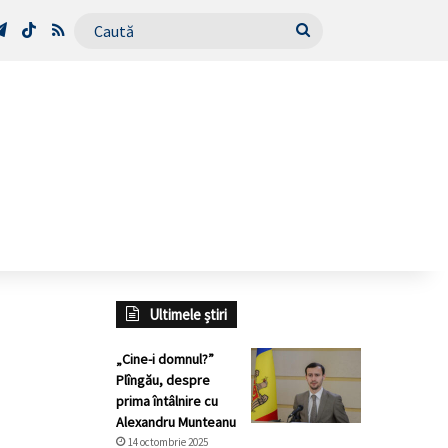
Tube
Telegram
TikTok
RSS
Caută
Ultimele știri
„Cine-i domnul?”
Plîngău, despre
prima întâlnire cu
Alexandru Munteanu
14 octombrie 2025