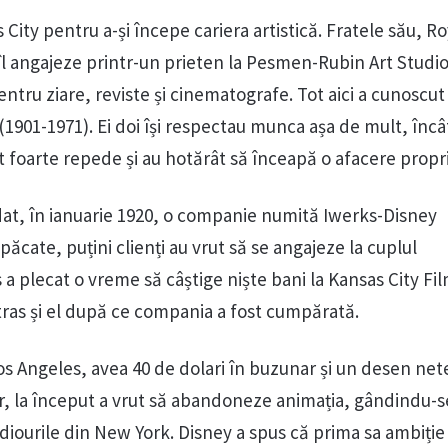
 City pentru a-și începe cariera artistică. Fratele său, Ro
ă îl angajeze printr-un prieten la Pesmen-Rubin Art Studio.
ntru ziare, reviste și cinematografe. Tot aici a cunoscut
901-1971). Ei doi își respectau munca așa de mult, încât
t foarte repede și au hotărât să înceapă o afacere propr
dat, în ianuarie 1920, o companie numită Iwerks-Disney
păcate, puțini clienți au vrut să se angajeze la cuplul
a plecat o vreme să câștige niște bani la Kansas City Fi
ras și el după ce compania a fost cumpărată.
Los Angeles, avea 40 de dolari în buzunar și un desen ne
or, la început a vrut să abandoneze animația, gândindu-s
iourile din New York. Disney a spus că prima sa ambiție 