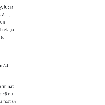
y, lucra
 Aici,
 un
 relația
ie.
lm Ad
terminat
e că nu
a fost să