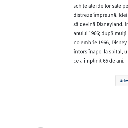
schițe ale ideilor sale pe
distreze împreună. Idei
să devină Disneyland. Im
anului 1966; după mulți
noiembrie 1966, Disney a
întors înapoi la spital,
ce a împlinit 65 de ani.
de