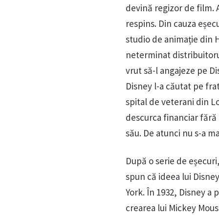
devină regizor de film. 
respins. Din cauza eșecur
studio de animație din H
neterminat distribuitor
vrut să-l angajeze pe D
Disney l-a căutat pe fr
spital de veterani din L
descurca financiar fără 
său. De atunci nu s-a ma
După o serie de eșecuri,
spun că ideea lui Disne
York. În 1932, Disney a
crearea lui Mickey Mouse