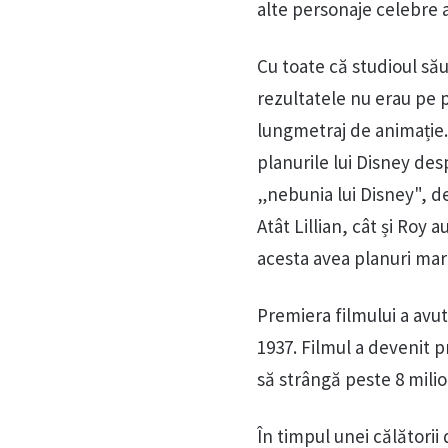
alte personaje celebre a
Cu toate că studioul său
rezultatele nu erau pe p
lungmetraj de animație.
planurile lui Disney de
„nebunia lui Disney", de
Atât Lillian, cât și Roy
acesta avea planuri mari
Premiera filmului a avu
1937. Filmul a devenit p
să strângă peste 8 milio
În timpul unei călătorii 