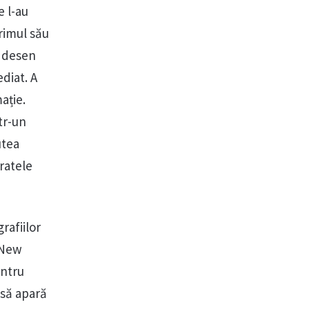
e l-au
Primul său
n desen
diat. A
ație.
tr-un
utea
fratele
rafiilor
n New
entru
 să apară