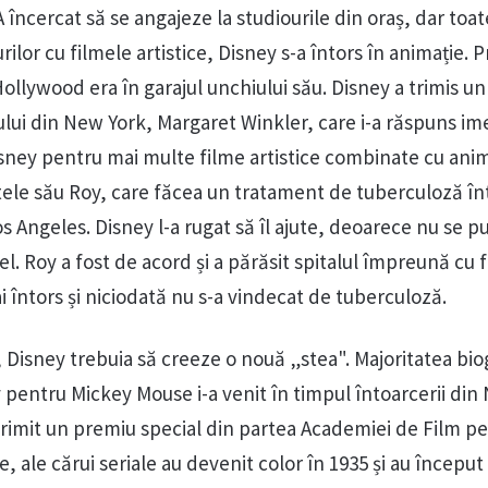
A încercat să se angajeze la studiourile din oraș, dar toat
ilor cu filmele artistice, Disney s-a întors în animație. 
ollywood era în garajul unchiului său. Disney a trimis u
ului din New York, Margaret Winkler, care i-a răspuns ime
isney pentru mai multe filme artistice combinate cu anim
atele său Roy, care făcea un tratament de tuberculoză în
os Angeles. Disney l-a rugat să îl ajute, deoarece nu se p
el. Roy a fost de acord și a părăsit spitalul împreună cu 
i întors și niciodată nu s-a vindecat de tuberculoză.
 Disney trebuia să creeze o nouă „stea". Majoritatea biog
y pentru Mickey Mouse i-a venit în timpul întoarcerii di
 primit un premiu special din partea Academiei de Film p
, ale cărui seriale au devenit color în 1935 și au început