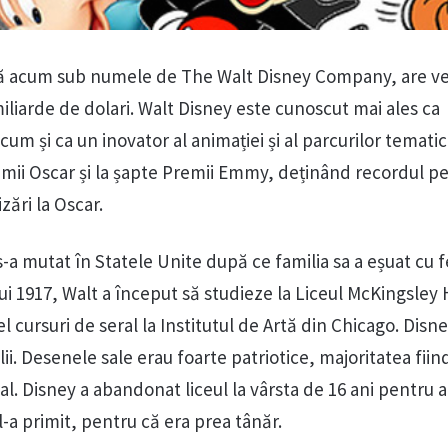
 acum sub numele de The Walt Disney Company, are ve
iliarde de dolari. Walt Disney este cunoscut mai ales ca
um și ca un inovator al animației și al parcurilor tematic
emii Oscar și la șapte Premii Emmy, deținând recordul p
ări la Oscar.
 s-a mutat în Statele Unite după ce familia sa a eșuat cu 
i 1917, Walt a început să studieze la Liceul McKingsley 
l cursuri de seral la Institutul de Artă din Chicago. Disn
lii. Desenele sale erau foarte patriotice, majoritatea fiin
. Disney a abandonat liceul la vârsta de 16 ani pentru a 
-a primit, pentru că era prea tânăr.