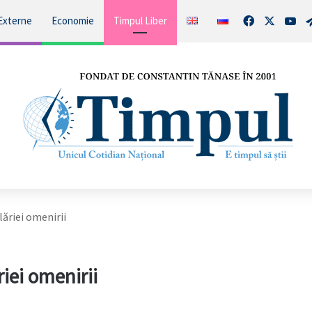
Facebook
X
You
Externe
Economie
Timpul Liber
lăriei omenirii
riei omenirii