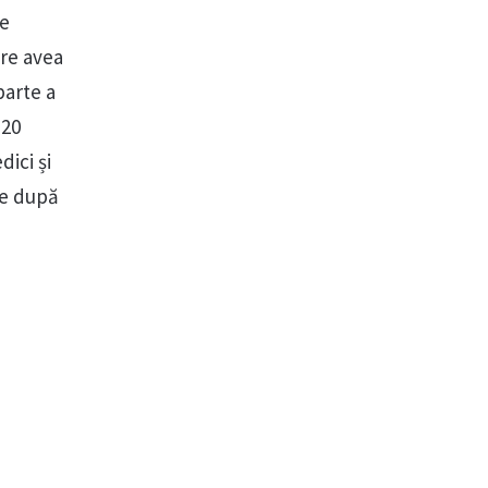
se
are avea
parte a
 20
dici și
ile după