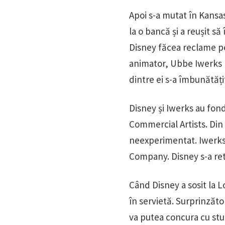
Apoi s-a mutat în Kansas
la o bancă și a reușit s
Disney făcea reclame pe
animator, Ubbe Iwerks (1
dintre ei s-a îmbunătăți
Disney și Iwerks au fon
Commercial Artists. Din 
neexperimentat. Iwerks 
Company. Disney s-a ret
Când Disney a sosit la 
în servietă. Surprinzăt
va putea concura cu stud