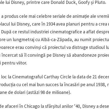
le lui Disney, printre care Donald Duck, Goofy și Pluto.
 a produs cele mai celebre seriale de animație ale vremii
lacul lui Disney, care în 1934 avea planuri pentru a crea
 După ce restul industriei cinematografice a aflat despr
spre un lungmetraj cu Albă-ca-Zăpada, au numit proiectu
oarece erau convinși că proiectul va distruge studioul lu
 au încercat să îl convingă pe Disney să abandoneze proie
 pentru viitor.
t loc la Cinematograful Carthay Circle la data de 21 dec
roducția cu cel mai bun succes la încasări pe anul 1938, 
ane de dolari (astăzi 98 de milioane).
de afaceri în Chicago la sfârșitul anilor ’40, Disney a des