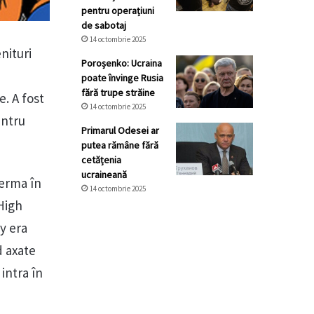
pentru operațiuni
de sabotaj
14 octombrie 2025
nituri
Poroșenko: Ucraina
poate învinge Rusia
fără trupe străine
e. A fost
14 octombrie 2025
entru
Primarul Odesei ar
putea rămâne fără
cetățenia
ucraineană
ferma în
14 octombrie 2025
High
ey era
d axate
intra în