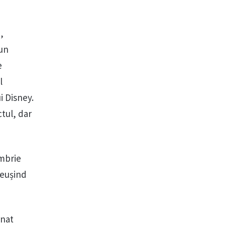
,
 un
e
l
i Disney.
ctul, dar
embrie
reușind
enat