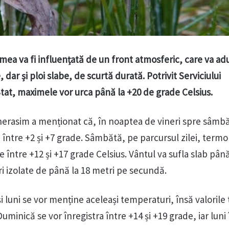
emea va fi influențată de un front atmosferic, care va ad
dar și ploi slabe, de scurtă durată. Potrivit Serviciului
at, maximele vor urca până la +20 de grade Celsius.
herasim a menționat că, în noaptea de vineri spre sâmb
a între +2 și +7 grade. Sâmbătă, pe parcursul zilei, term
e între +12 și +17 grade Celsius. Vântul va sufla slab până
i izolate de până la 18 metri pe secundă.
i luni se vor menține aceleași temperaturi, însă valorile
uminică se vor înregistra între +14 și +19 grade, iar luni