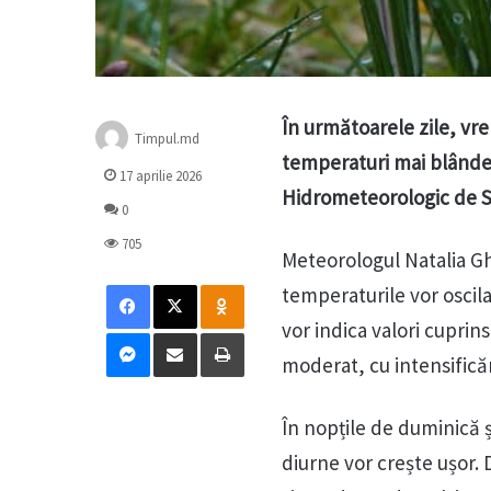
În următoarele zile, vr
Timpul.md
temperaturi mai blânde, 
17 aprilie 2026
Hidrometeorologic de St
0
705
Meteorologul Natalia G
Facebook
X
Odnoklassniki
temperaturile vor oscil
vor indica valori cuprins
Messenger
Distribuie prin mail
Tipărește
moderat, cu intensificăr
În nopțile de duminică ș
diurne vor crește ușor. D