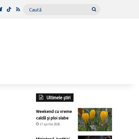
Tube
Telegram
TikTok
RSS
Caută
Ultimele știri
Weekend cu vreme
caldă și ploi slabe
17 aprilie 2026