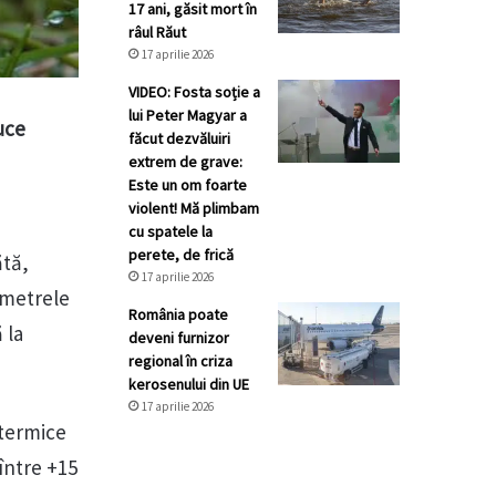
17 ani, găsit mort în
râul Răut
17 aprilie 2026
VIDEO: Fosta soție a
lui Peter Magyar a
uce
făcut dezvăluiri
extrem de grave:
Este un om foarte
violent! Mă plimbam
cu spatele la
perete, de frică
ătă,
17 aprilie 2026
ometrele
România poate
 la
deveni furnizor
regional în criza
kerosenului din UE
17 aprilie 2026
 termice
 între +15