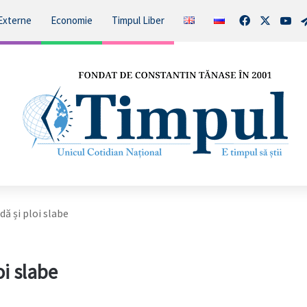
Facebook
X
You
Externe
Economie
Timpul Liber
ă și ploi slabe
i slabe