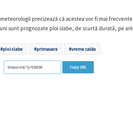
i, meteorologii precizează că acestea vor fi mai frecvente
 luni sunt prognozate ploi slabe, de scurtă durată, pe arii
ploi slabe
primavara
vreme calda
Copy URL