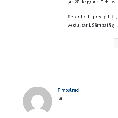
și +20 de grade Celsius.
Referitor la precipitați
vestul țării. Sâmbătă și
Timpul.md
Website