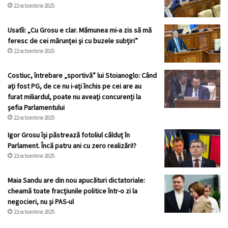
22 octombrie 2025
Usatîi: „Cu Grosu e clar. Mămunea mi-a zis să mă
feresc de cei mărunței și cu buzele subțiri”
22 octombrie 2025
Costiuc, întrebare „sportivă” lui Stoianoglo: Când
ați fost PG, de ce nu i-ați închis pe cei are au
furat miliardul, poate nu aveați concurenți la
șefia Parlamentului
22 octombrie 2025
Igor Grosu își păstrează fotoliul călduț în
Parlament. Încă patru ani cu zero realizări!?
22 octombrie 2025
Maia Sandu are din nou apucături dictatoriale:
cheamă toate fracţiunile politice într-o zi la
negocieri, nu şi PAS-ul
22 octombrie 2025