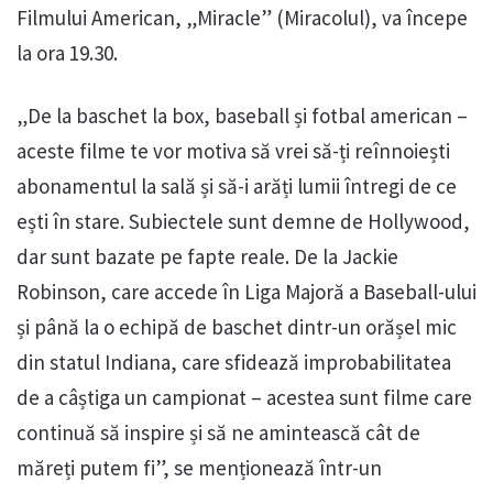
Filmului American, „Miracle” (Miracolul), va începe
la ora 19.30.
„De la baschet la box, baseball și fotbal american –
aceste filme te vor motiva să vrei să-ți reînnoiești
abonamentul la sală și să-i arăți lumii întregi de ce
ești în stare. Subiectele sunt demne de Hollywood,
dar sunt bazate pe fapte reale. De la Jackie
Robinson, care accede în Liga Majoră a Baseball-ului
și până la o echipă de baschet dintr-un orășel mic
din statul Indiana, care sfidează improbabilitatea
de a câștiga un campionat – acestea sunt filme care
continuă să inspire și să ne amintească cât de
măreți putem fi”, se menționează într-un