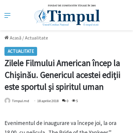
Meniu
Acasă
/
Actualitate
ACTUALITATE
Zilele Filmului American încep la
Chișinău. Genericul acestei ediții
este sportul și spiritul uman
Timpul.md
18 aprilie 2018
0
5
Evenimentul de inaugurare va începe joi, la ora
18.00, cu pelicula „The Pride of the Yankees”