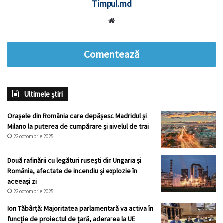
Timpul.md
Website
Comentează
Ultimele știri
Orașele din România care depășesc Madridul și
Milano la puterea de cumpărare și nivelul de trai
22 octombrie 2025
Două rafinării cu legături rusești din Ungaria și
România, afectate de incendiu și explozie în
aceeași zi
22 octombrie 2025
Ion Tăbârță: Majoritatea parlamentară va activa în
funcție de proiectul de țară, aderarea la UE