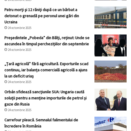
Patru morţi şi 12 răniţi după ce un bărbat a
detonat o grenadă pe peronul unei gări din
Ucraina
24 octombrie 2025
Președintele „Pobeda” din Bălți, reținut: Unde se
ascundea în timpul perchezițiilor din septembrie
24 octombrie 2025
„Țară agricolă” fără agricultură. Exporturile scad
continuu, iar balanța comercială agricolă a ajuns
la un deficit uriaș
24 octombrie 2025
Orbán sfidează sancțiunile SUA: Ungaria caută
soluții pentru a menține importurile de petrol și
gaze din Rusia
24 octombrie 2025
Carrefour pleacă. Semnalul falimentului de
încredere în România