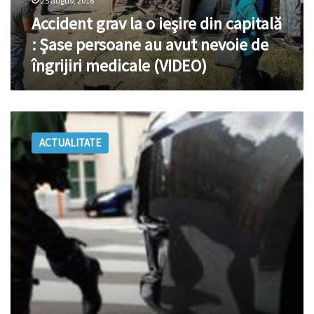
medicale
25 august 2016
(VIDEO)
Accident grav la o ieşire din capitală
: Şase persoane au avut nevoie de
îngrijiri medicale (VIDEO)
Reţinut
după
ACTUALITATE
ce
a
părăsit
locul
unei
tamponări
de
pieton