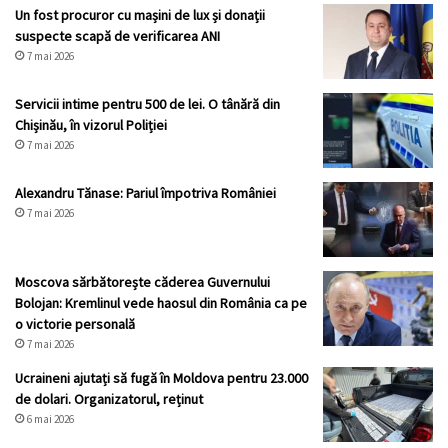
Un fost procuror cu mașini de lux și donații
suspecte scapă de verificarea ANI
7 mai 2026
Servicii intime pentru 500 de lei. O tânără din
Chișinău, în vizorul Poliției
7 mai 2026
Alexandru Tănase: Pariul împotriva României
7 mai 2026
Moscova sărbătorește căderea Guvernului
Bolojan: Kremlinul vede haosul din România ca pe
o victorie personală
7 mai 2026
Ucraineni ajutați să fugă în Moldova pentru 23.000
de dolari. Organizatorul, reținut
6 mai 2026