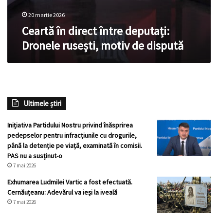
20 martie 2026
Ceartă în direct între deputați:
Dronele rusești, motiv de dispută
Ultimele știri
Inițiativa Partidului Nostru privind înăsprirea
pedepselor pentru infracțiunile cu drogurile,
până la detenție pe viață, examinată în comisii.
PAS nu a susținut-o
7 mai 2026
Exhumarea Ludmilei Vartic a fost efectuată.
Cernăuțeanu: Adevărul va ieși la iveală
7 mai 2026