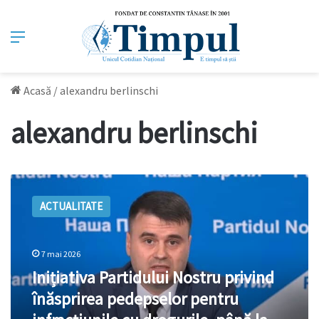
Meniu
Acasă
/
alexandru berlinschi
alexandru berlinschi
Inițiativa
Partidului
ACTUALITATE
Nostru
privind
înăsprirea
pedepselor
7 mai 2026
pentru
Inițiativa Partidului Nostru privind
infracțiunile
înăsprirea pedepselor pentru
cu
drogurile,