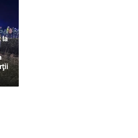
 la
a
ţii