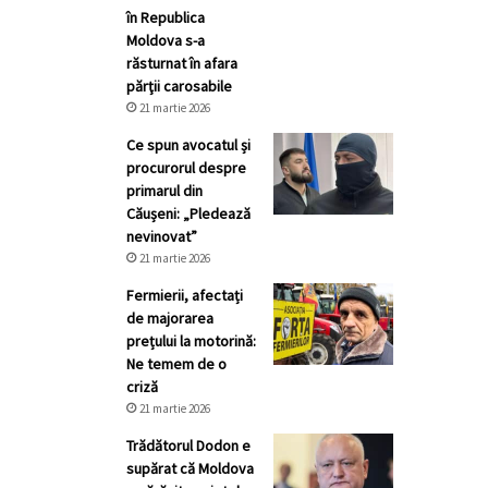
în Republica
Moldova s-a
răsturnat în afara
părţii carosabile
21 martie 2026
Ce spun avocatul și
procurorul despre
primarul din
Căușeni: „Pledează
nevinovat”
21 martie 2026
Fermierii, afectați
de majorarea
prețului la motorină:
Ne temem de o
criză
21 martie 2026
Trădătorul Dodon e
supărat că Moldova