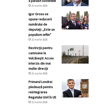
a părăsit sovietele
21 martie 2026
Igor Grosu se
opune reducerii
numărului de
deputați: „Este un
populism ieftin”
21 martie 2026
Restricții pentru
camioane la
Vulcănești: Acces
interzis din mai
multe direcții
21 martie 2026
Primarul Londrei
pledează pentru
reintegrarea
Regatului Unit în UE
21 martie 2026