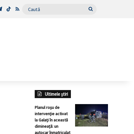
Tube
Telegram
TikTok
RSS
Caută
Ultimele știri
Planul roșu de
intervenție activat
la Galați în această
dimineață: un
autocar înmatriculat