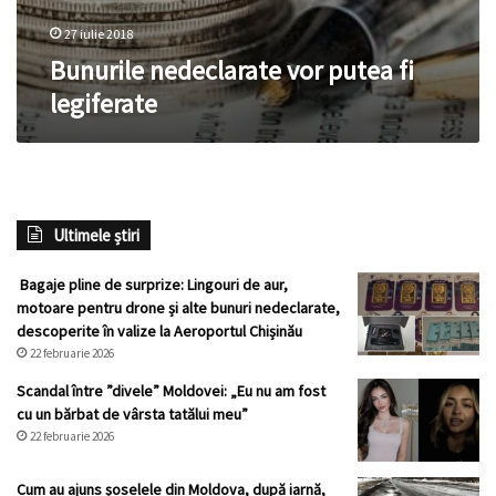
27 iulie 2018
Bunurile nedeclarate vor putea fi
legiferate
Ultimele știri
Bagaje pline de surprize: Lingouri de aur,
motoare pentru drone și alte bunuri nedeclarate,
descoperite în valize la Aeroportul Chișinău
22 februarie 2026
Scandal între ”divele” Moldovei: „Eu nu am fost
cu un bărbat de vârsta tatălui meu”
22 februarie 2026
Cum au ajuns șoselele din Moldova, după iarnă,