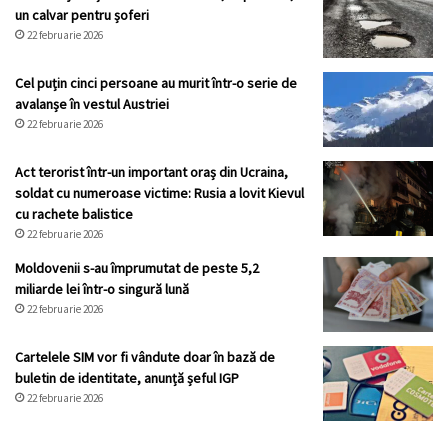
un calvar pentru șoferi
22 februarie 2026
Cel puțin cinci persoane au murit într-o serie de
avalanșe în vestul Austriei
22 februarie 2026
Act terorist într-un important oraș din Ucraina,
soldat cu numeroase victime: Rusia a lovit Kievul
cu rachete balistice
22 februarie 2026
Moldovenii s-au împrumutat de peste 5,2
miliarde lei într-o singură lună
22 februarie 2026
Cartelele SIM vor fi vândute doar în bază de
buletin de identitate, anunță șeful IGP
22 februarie 2026