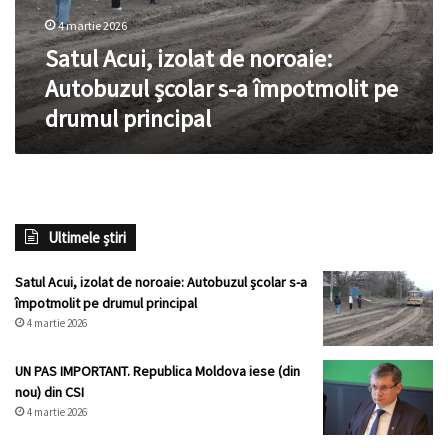
s-
4 martie 2026
a
împotmolit
Satul Acui, izolat de noroaie:
pe
Autobuzul școlar s-a împotmolit pe
drumul
drumul principal
principal
Ultimele știri
Satul Acui, izolat de noroaie: Autobuzul școlar s-a
împotmolit pe drumul principal
4 martie 2026
UN PAS IMPORTANT. Republica Moldova iese (din
nou) din CSI
4 martie 2026