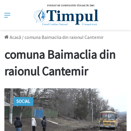
Meniu
Acasă
/
comuna Baimaclia din raionul Cantemir
comuna Baimaclia din
raionul Cantemir
Satul
Acui,
SOCIAL
izolat
de
noroaie:
Autobuzul
școlar