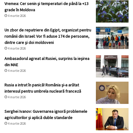
Vremea: Cer senin și temperaturi de până la +13
grade în Moldova
4 martie 2026
Un zbor de repatriere din Egipt, organizat pentru
românii din Israel: Vor fi aduse 174 de persoane,
dintre care şi doi moldoveni
4 martie 2026
Ambasadorul agreat al Rusiei, surprins la ieșirea
din MAE
4 martie 2026
Rusia a intrat în panică! România și-a arătat
interesul pentru umbrela nucleară franceză
4 martie 2026
Serghei Ivanov: Guvernarea ignoră problemele
agricultorilor și aplică duble standarde
4 martie 2026