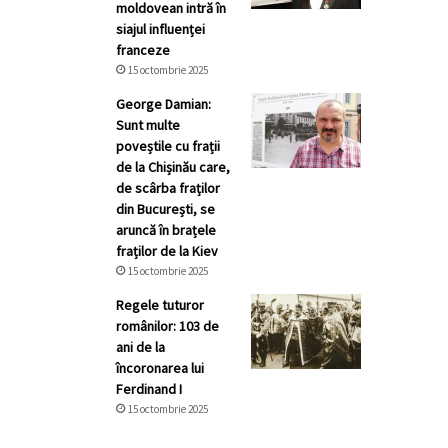
moldovean intră în
siajul influenței
franceze
15 octombrie 2025
George Damian:
Sunt multe
poveștile cu frații
de la Chișinău care,
de scârba fraților
din București, se
aruncă în brațele
fraților de la Kiev
15 octombrie 2025
Regele tuturor
românilor: 103 de
ani de la
încoronarea lui
Ferdinand I
15 octombrie 2025