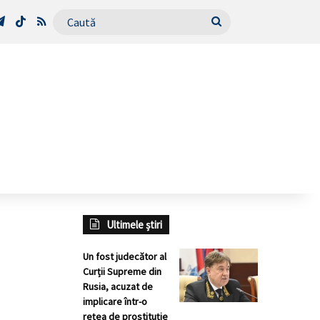
Tube
Telegram
TikTok
RSS
Caută
Ultimele știri
Un fost judecător al
Curții Supreme din
Rusia, acuzat de
implicare într-o
rețea de prostituție