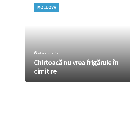
nu
MOLDOVA
vrea
frigăruie
în
cimitire
24 aprilie 2012
Chirtoacă nu vrea frigăruie în
cimitire