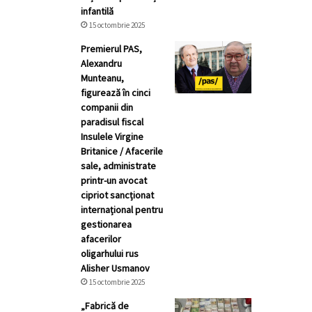
infantilă
15 octombrie 2025
Premierul PAS,
Alexandru
Munteanu,
figurează în cinci
companii din
paradisul fiscal
Insulele Virgine
Britanice / Afacerile
sale, administrate
printr-un avocat
cipriot sancționat
internațional pentru
gestionarea
afacerilor
oligarhului rus
Alisher Usmanov
15 octombrie 2025
„Fabrică de