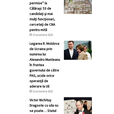
permise” la
Călărași: 53 de
candidați și mai
mulți funcționari,
cercetați de CNA
pentru mită
15 octombrie 2025
Legarea R. Moldova
de Ucraina prin
numirea lui
Alexandru Munteanu
în fruntea
guvernului de către
PAS, ucide orice
speranță de
aderare la UE
15 octombrie 2025
Victor Nichituș:
Dragoste cu sila nu
se poate… Statul