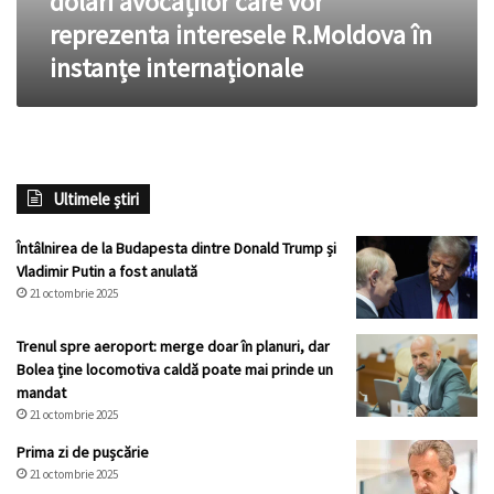
dolari avocaților care vor
reprezenta
reprezenta interesele R.Moldova în
interesele
instanțe internaționale
R.Moldova
în
instanțe
internaționale
Ultimele știri
Întâlnirea de la Budapesta dintre Donald Trump și
Vladimir Putin a fost anulată
21 octombrie 2025
Trenul spre aeroport: merge doar în planuri, dar
Bolea ține locomotiva caldă poate mai prinde un
mandat
21 octombrie 2025
Prima zi de pușcărie
21 octombrie 2025