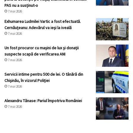
PAS nu a susținut-o
7 mai 2026
Exhumarea Ludmilei Vartic a fost efectuată.
Cernăuțeanu: Adevărul va ieși la iveală
7 mai 2026
Un fost procuror cu mașini de lux și donații
suspecte scapă de verificarea ANI
7 mai 2026
Servicii intime pentru 500 de lei. O tânără din
Chișinău, în vizorul Poliției
7 mai 2026
Alexandru Tănase: Pariul împotriva României
7 mai 2026