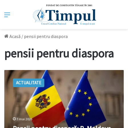
Meniu
Acasă
/
pensii pentru diaspora
pensii pentru diaspora
Pensii
pentru
ACTUALITATE
diasporă:
R.
Moldova
are
semnate
18
7 mai 2026
acorduri
de