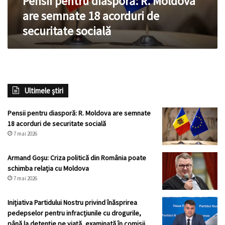
Pensii pentru diasporă: R. Moldova
securitate
are semnate 18 acorduri de
socială
securitate socială
Ultimele știri
Pensii pentru diasporă: R. Moldova are semnate
18 acorduri de securitate socială
7 mai 2026
Armand Goșu: Criza politică din România poate
schimba relația cu Moldova
7 mai 2026
Inițiativa Partidului Nostru privind înăsprirea
pedepselor pentru infracțiunile cu drogurile,
până la detenție pe viață, examinată în comisii.