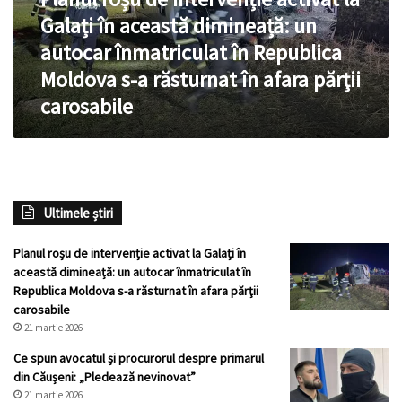
în
Galați în această dimineață: un
această
dimineață:
autocar înmatriculat în Republica
un
Moldova s-a răsturnat în afara părţii
autocar
carosabile
înmatriculat
în
Republica
Moldova
s-
a
Ultimele știri
răsturnat
în
afara
Planul roșu de intervenție activat la Galați în
părţii
această dimineață: un autocar înmatriculat în
carosabile
Republica Moldova s-a răsturnat în afara părţii
carosabile
21 martie 2026
Ce spun avocatul și procurorul despre primarul
din Căușeni: „Pledează nevinovat”
21 martie 2026