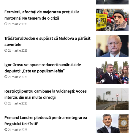
Fermierii, afectați de majorarea prețului la
motorină: Ne temem de o criză
21 martie 2026
Trădătorul Dodon e supărat că Moldova a părăsit
sovietele
21 martie 2026
Igor Grosu se opune reducerii numărului de
deputați: „Este un populism ieftin”
21 martie 2026
Restricții pentru camioane la Vulcănești: Acces
interzis din mai multe direcții
21 martie 2026
Primarul Londrei pledează pentru reintegrarea
Regatului Unit în UE
21 martie 2026