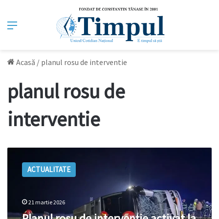
Meniu
Acasă
/
planul rosu de interventie
planul rosu de
interventie
Planul
roșu
ACTUALITATE
de
intervenție
activat
la
21 martie 2026
Galați
Planul roșu de intervenție activat la