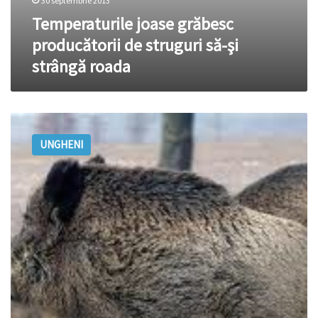
30 septembrie 2013
Temperaturile joase grăbesc
producătorii de struguri să-şi
strângă roada
Mistreții
DISTRUG
UNGHENI
recolta
locuitorilor
din
Zagarancea