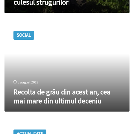
culesul strugurilor
Recolta
de
SOCIAL
grâu
din
acest
an,
cea
mai
mare
din
5 august 2013
ultimul
Recolta de grâu din acest an, cea
deceniu
mai mare din ultimul deceniu
Sunt
nevoiți
ACTUALITATE