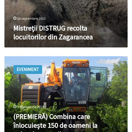
26 septembrie 2013
Mistreții DISTRUG recolta
locuitorilor din Zagarancea
(PREMIERĂ)
Combina
EVENIMENT
care
înlocuiește
150
de
oameni
la
3 septembrie 2013
culesul
strugurilor
(PREMIERĂ) Combina care
înlocuiește 150 de oameni la