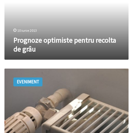
grâu
10 iunie 2013
Prognoze optimiste pentru recolta
de grâu
Știri
pe
EVENIMENT
scurt.
Start
la
încălzire