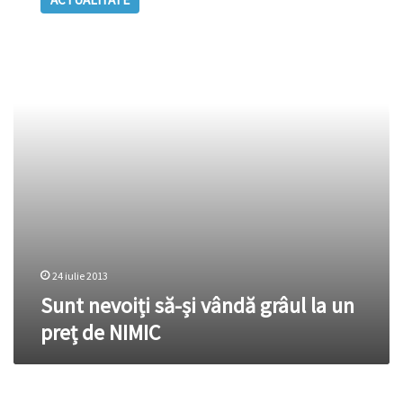
să-
și
vândă
grâul
la
un
preț
de
NIMIC
24 iulie 2013
Sunt nevoiți să-și vândă grâul la un
preț de NIMIC
În