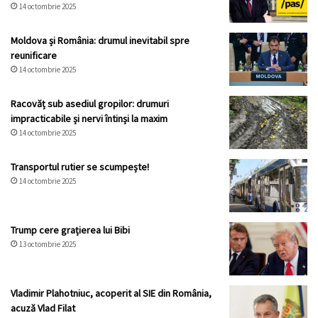
14 octombrie 2025
Moldova și România: drumul inevitabil spre
reunificare
14 octombrie 2025
Racovăț sub asediul gropilor: drumuri
impracticabile și nervi întinși la maxim
14 octombrie 2025
Transportul rutier se scumpește!
14 octombrie 2025
Trump cere grațierea lui Bibi
13 octombrie 2025
Vladimir Plahotniuc, acoperit al SIE din România,
acuză Vlad Filat