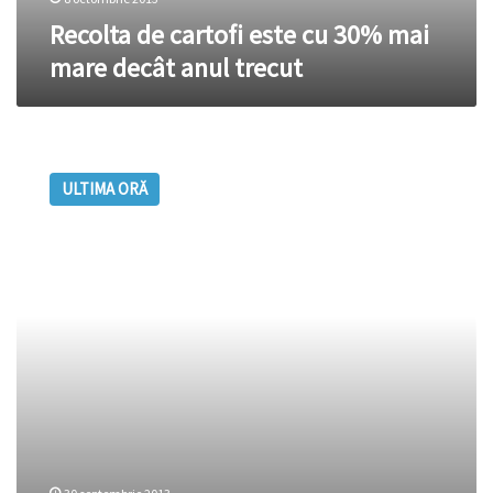
trecut
Recolta de cartofi este cu 30% mai
mare decât anul trecut
Temperaturile
joase
ULTIMA ORĂ
grăbesc
producătorii
de
struguri
să-
şi
strângă
roada