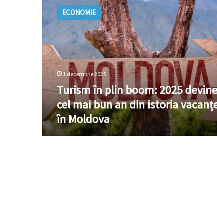
în
ECONOMIE
plin
boom:
2025
devine
cel
mai
1 decembrie 2025
bun
an
Turism în plin boom: 2025 devin
din
cel mai bun an din istoria vacanț
istoria
în Moldova
vacanțelor
în
Moldova