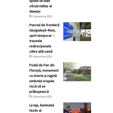
spune un înalt
oficial militar al
Alianței
1 decembrie 2025
Punctul de frontieră
Giurgiulești–Reni,
oprit temporar –
traseele
redirecționate
către altă vamă
1 decembrie 2025
Podul de Fier din
Florești, monument
cu istorie și rugină:
simbolul orașului
riscă să se
prăbușească
1 decembrie 2025
La Iași, iluminatul
festiv al