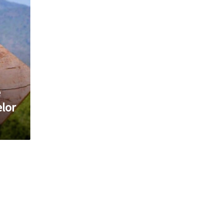
e
elor