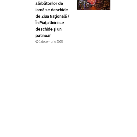
sărbătorilor de
iarnă se deschide
de Ziua Națională /
În Piața Unirii se
deschide și un
patinoar
1 decembrie 2025