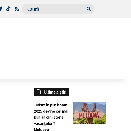
Tube
Telegram
TikTok
RSS
Caută
Ultimele știri
Turism în plin boom:
2025 devine cel mai
bun an din istoria
vacanțelor în
Moldova