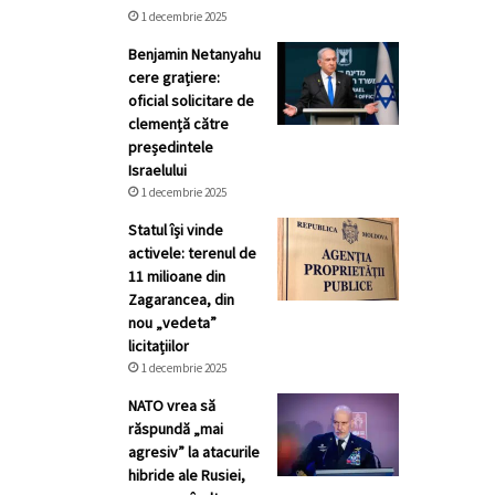
1 decembrie 2025
Benjamin Netanyahu
cere grațiere:
oficial solicitare de
clemență către
președintele
Israelului
1 decembrie 2025
Statul își vinde
activele: terenul de
11 milioane din
Zagarancea, din
nou „vedeta”
licitațiilor
1 decembrie 2025
NATO vrea să
răspundă „mai
agresiv” la atacurile
hibride ale Rusiei,