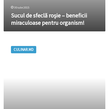
30 iulie 2015
Sucul de sfeclă roşie – beneficii
miraculoase pentru organism!
(REȚETA
ZILEI)
CULINAR.MD
Suc
detoxifiant
de
sfeclă