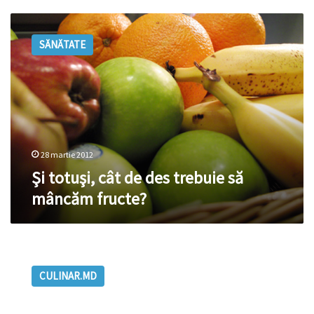
Şi
totuşi,
SĂNĂTATE
cât
de
des
trebuie
să
mâncăm
fructe?
28 martie 2012
Şi totuşi, cât de des trebuie să
mâncăm fructe?
Suc
de
CULINAR.MD
soc