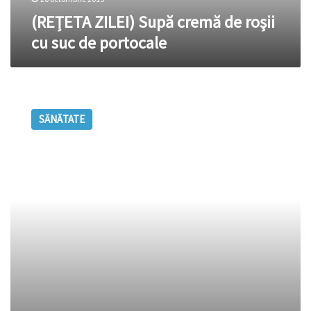
(REȚETA ZILEI) Supă cremă de roşii
cu suc de portocale
Sucul
de
SĂNĂTATE
sfeclă
roşie
–
beneficii
miraculoase
pentru
organism!