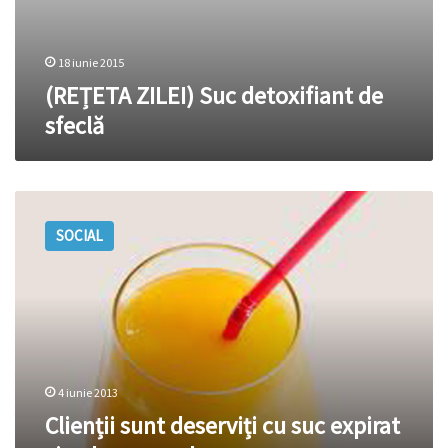
18 iunie 2015
(REȚETA ZILEI) Suc detoxifiant de
sfeclă
Clienții
sunt
SOCIAL
deserviți
cu
suc
expirat
și
pahare
murdare
4 iunie 2013
Clienții sunt deserviți cu suc expirat