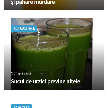
și pahare murdare
Sucul
de
ACTUALITATE
urzici
previne
aftele
27 aprilie 2013
Sucul de urzici previne aftele
Vitaminele
din
SĂNĂTATE