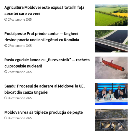
Agricultura Moldovei este expusă total în fața
secetei care va veni
27 octombrie 2025
Podul peste Prut prinde contur — Ungheni
devine poarta unei noi legături cu România
27 octombrie 2025
Rusia zguduie lumea cu „Burevestnik” — racheta
cu propulsie nucleară
27 octombrie 2025
Sandu: Procesul de aderare al Moldovei la UE,
blocat din cauza Ungariei
26 octombrie 2025
Moldova vrea să tripleze producția de pește
26 octombrie 2025