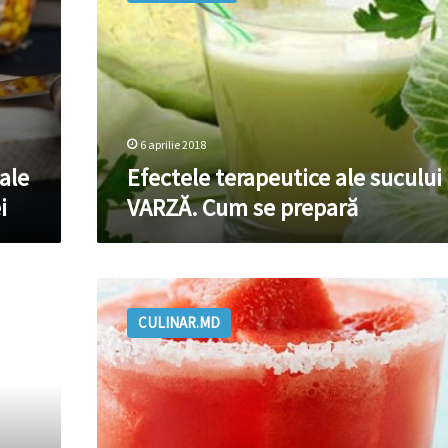
sucului
de
VARZĂ.
Cum
se
prepară
6 aprilie 2018
ale
Efectele terapeutice ale sucului
i
VARZĂ. Cum se prepară
Fă-
ți
CULINAR.MD
un
suc
răcoritor
cu
harbuz!