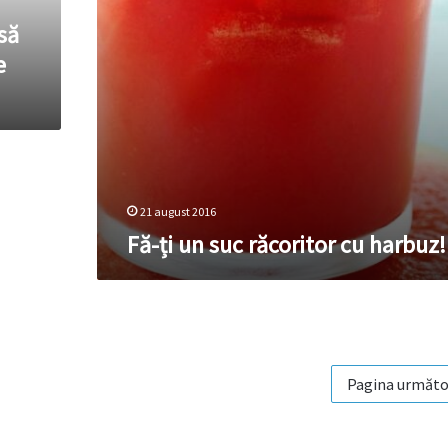
să
e
21 august 2016
Fă-ți un suc răcoritor cu harbuz!
Pagina următo