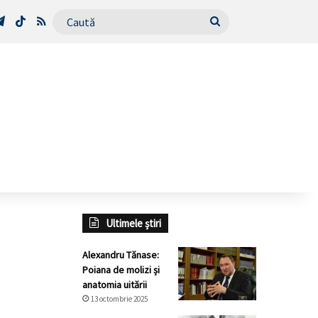
Tube
Telegram
TikTok
RSS
Caută
Ultimele știri
Alexandru Tănase:
Poiana de molizi și
anatomia uitării
13 octombrie 2025