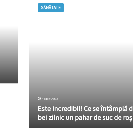
incredibil!
SĂNĂTATE
Ce
se
întâmplă
dacă
bei
zilnic
un
pahar
de
suc
de
roşii
5 iulie 2023
Este incredibil! Ce se întâmplă 
bei zilnic un pahar de suc de roşi