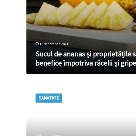
gripei
10 decembrie 2021
Sucul de ananas și proprietățile s
benefice împotriva răcelii și gripe
Alimente
pe
SĂNĂTATE
care
nu
este
indicat
să
le