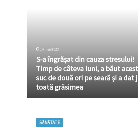
Timp
de
câteva
luni,
a
băut
acest
suc
14 mai 2023
de
S-a îngrășat din cauza stresului!
două
ori
Timp de câteva luni, a băut acest
pe
suc de două ori pe seară și a dat 
seară
și
toată grăsimea
a
dat
jos
toată
Ceaiul
grăsimea
din
SĂNĂTATE
coji
de
rodie