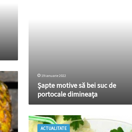
de
portocale
dimineaţa
19 ianuarie 2022
Şapte motive să bei suc de
portocale dimineaţa
Efectele
terapeutice
ACTUALITATE
ale