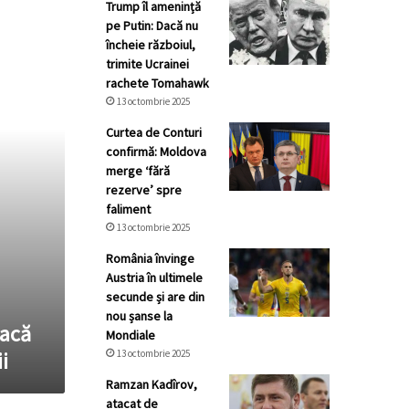
Trump îl amenință
pe Putin: Dacă nu
încheie războiul,
trimite Ucrainei
rachete Tomahawk
13 octombrie 2025
Curtea de Conturi
confirmă: Moldova
merge ‘fără
rezerve’ spre
faliment
13 octombrie 2025
România învinge
Austria în ultimele
secunde și are din
nou șanse la
dacă
Mondiale
i
13 octombrie 2025
Ramzan Kadîrov,
atacat de