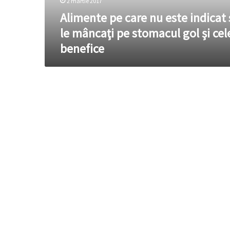
2 martie 2017
mâncaţi
pe
Alimente pe care nu este indicat 
stomacul
le mâncaţi pe stomacul gol şi cel
gol
benefice
şi
cele
benefice