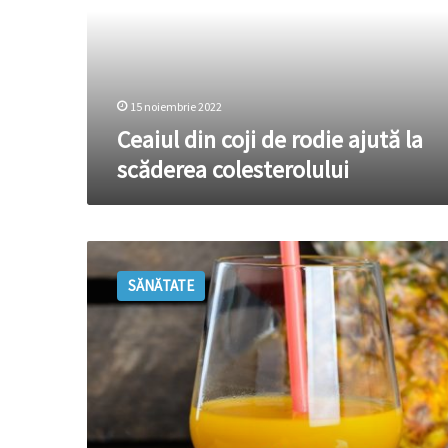
ajută
la
scăderea
colesterolului
15 noiembrie 2022
Ceaiul din coji de rodie ajută la
scăderea colesterolului
Sucul
de
SĂNĂTATE
ananas
și
proprietățile
sale
benefice
împotriva
răcelii
și