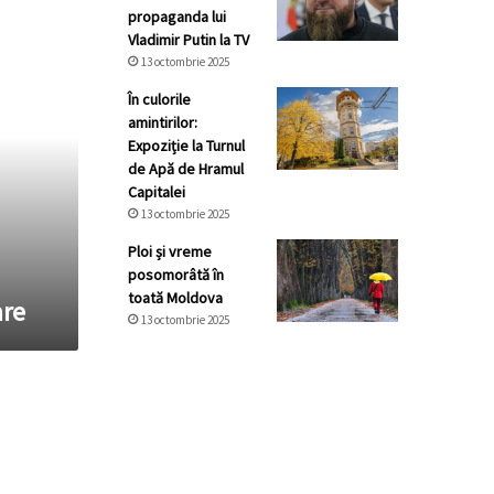
propaganda lui
Vladimir Putin la TV
13 octombrie 2025
În culorile
amintirilor:
Expoziție la Turnul
de Apă de Hramul
Capitalei
13 octombrie 2025
Ploi și vreme
posomorâtă în
toată Moldova
are
13 octombrie 2025