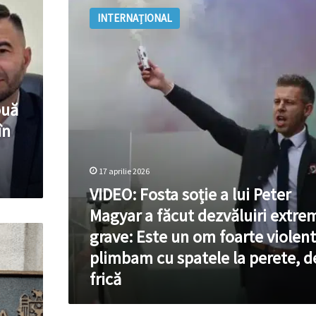
Fosta
INTERNAȚIONAL
soție
a
lui
Peter
Magyar
a
ouă
făcut
dezvăluiri
în
extrem
de
grave:
17 aprilie 2026
Este
VIDEO: Fosta soție a lui Peter
un
Magyar a făcut dezvăluiri extre
om
foarte
grave: Este un om foarte violen
violent!
plimbam cu spatele la perete, d
Mă
plimbam
frică
cu
spatele