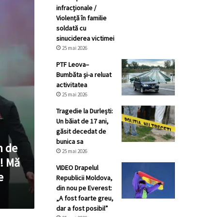
infracționale /
Violență în familie
soldată cu
sinuciderea victimei
25 mai 2026
PTF Leova–
Bumbăta și-a reluat
activitatea
25 mai 2026
Tragedie la Durlești:
Un băiat de 17 ani,
găsit decedat de
bunica sa
m de
25 mai 2026
t! Mă
VIDEO Drapelul
e
Republicii Moldova,
din nou pe Everest:
„A fost foarte greu,
dar a fost posibil”