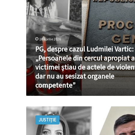
din
cercul
apropiat
al
victimei
știau
de
16 aprilie 2026
actele
PG, despre cazul Ludmilei Vartic:
de
„Persoanele din cercul apropiat a
violență,
dar
victimei știau de actele de violen
nu
dar nu au sesizat organele
au
sesizat
competente”
organele
competente”
Dosarul
pe
JUSTIȚIE
cazul
Vartic,
transferat