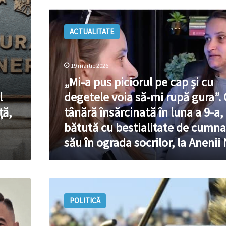
la
perete,
„Mi-
de
a
ACTUALITATE
frică
pus
piciorul
pe
cap
19 martie 2026
și
„Mi-a pus piciorul pe cap și cu
cu
l
degetele voia să-mi rupă gura”. 
degetele
voia
ță,
tânără însărcinată în luna a 9-a,
să-
bătută cu bestialitate de cumna
mi
său în ograda socrilor, la Anenii 
rupă
gura”.
O
tânără
Un
însărcinată
deputat
în
POLITICĂ
sesizează
luna
Procuratura:
a
Neconcordanțe
9-