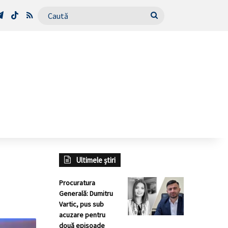
Tube
Telegram
TikTok
RSS
Caută
Ultimele știri
Procuratura
Generală: Dumitru
Vartic, pus sub
acuzare pentru
două episoade