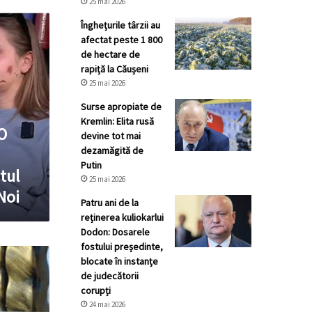
25 mai 2026
Înghețurile târzii au
afectat peste 1 800
de hectare de
rapiță la Căușeni
25 mai 2026
Surse apropiate de
Kremlin: Elita rusă
O
devine tot mai
dezamăgită de
Putin
tul
25 mai 2026
Noi
Patru ani de la
reținerea kuliokarlui
Dodon: Dosarele
fostului președinte,
blocate în instanțe
de judecătorii
corupți
24 mai 2026