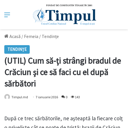
Meniu
Acasă
/
Femeia
/
Tendințe
TENDINȚE
(UTIL) Cum să-ţi strângi bradul de
Crăciun şi ce să faci cu el după
sărbători
Timpul.md
7 ianuarie 2016
0
143
După ce trec sărbătorile, ne aşteaptă la fiecare colţ
o privelişte cât se poate de tristă: brazii de Crăciun