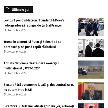
Ultimele știri
Lovitură pentru Macron: Standard & Poor’s
retrogradează ratingul de țară al Franței
18 octombrie 2025
Trump le-a cerut lui Putin și Zeleski să se
oprească și să pună capăt războiului
18 octombrie 2025
Armata Națională desfășoară exercițiul
multinațional „JCET-2025”
18 octombrie 2025
Slusari: Fără autonomie locală și descentralizare,
nu putem intra în UE
18 octombrie 2025
Directorii FC Milsami, afiliați grupării Șor, eliberați