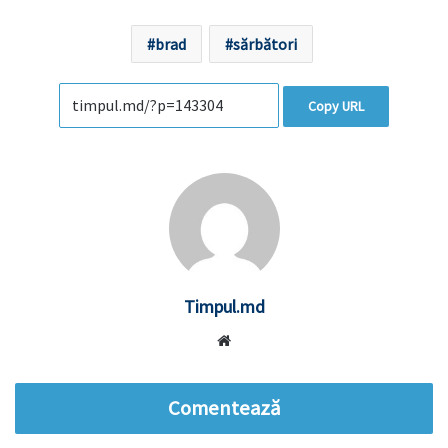
brad
sărbători
Copy URL
Timpul.md
Website
Comentează