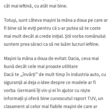
cât mai ieftină, cu atât mai bine.
Totuși, sunt câteva mașini la mâna a doua pe care ar
fi bine să le eviți pentru că s-ar putea să te coste
mai mult decât ai crede inițial. Știi vorba românului:
suntem prea săraci ca să ne luăm lucruri ieftine.
Mașini la mâna a doua de evitat: Dacia, ceva mai
bună decât cele mai proaste utilitare
Dacă te „învârți” de mult timp în industria auto, cu
siguranță ai deja o idee despre ce modele ar fi
vorba. Germanii îți vin și ei în ajutor cu niște
informații și oferă bine cunoscutul raport TUV, un
clasament al celor mai fiabile mașini de care ar