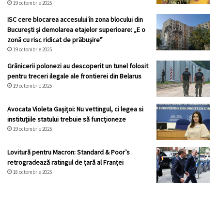
19 octombrie 2025
ISC cere blocarea accesului în zona blocului din
București și demolarea etajelor superioare: „E o
zonă cu risc ridicat de prăbușire”
19 octombrie 2025
Grănicerii polonezi au descoperit un tunel folosit
pentru treceri ilegale ale frontierei din Belarus
19 octombrie 2025
Avocata Violeta Gașițoi: Nu vettingul, ci legea si
instituțiile statului trebuie să funcționeze
19 octombrie 2025
Lovitură pentru Macron: Standard & Poor’s
retrogradează ratingul de țară al Franței
18 octombrie 2025