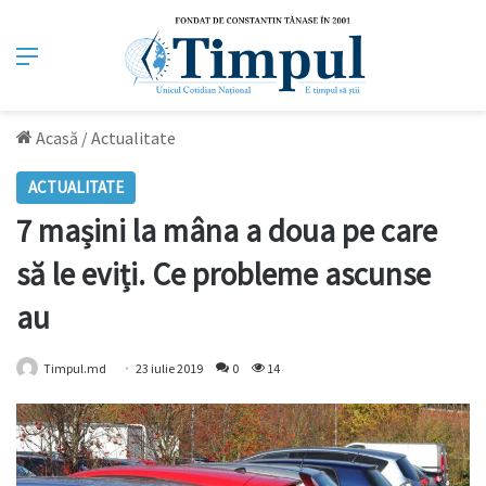
Meniu
Acasă
/
Actualitate
ACTUALITATE
7 mașini la mâna a doua pe care
să le eviți. Ce probleme ascunse
au
Timpul.md
23 iulie 2019
0
14