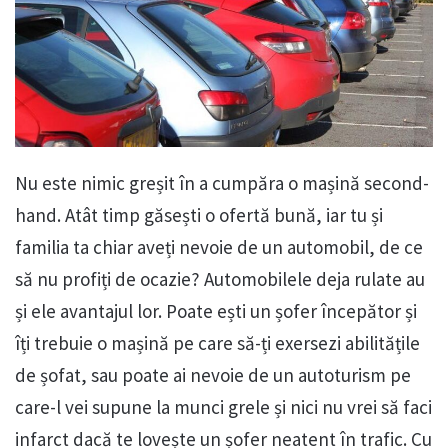
Nu este nimic greșit în a cumpăra o mașină second-
hand. Atât timp găsești o ofertă bună, iar tu și
familia ta chiar aveți nevoie de un automobil, de ce
să nu profiți de ocazie? Automobilele deja rulate au
și ele avantajul lor. Poate ești un șofer începător și
îți trebuie o mașină pe care să-ți exersezi abilitățile
de șofat, sau poate ai nevoie de un autoturism pe
care-l vei supune la munci grele și nici nu vrei să faci
infarct dacă te lovește un șofer neatent în trafic. Cu