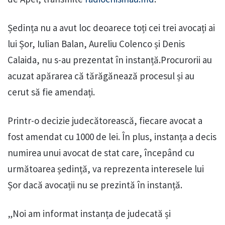
Ședința nu a avut loc deoarece toți cei trei avocați ai
lui Șor, Iulian Balan, Aureliu Colenco și Denis
Calaida, nu s-au prezentat în instanță.Procurorii au
acuzat apărarea că tărăgănează procesul și au
cerut să fie amendați.
Printr-o decizie judecătorească, fiecare avocat a
fost amendat cu 1000 de lei. În plus, instanța a decis
numirea unui avocat de stat care, începând cu
următoarea ședință, va reprezenta interesele lui
Șor dacă avocații nu se prezintă în instanță.
„Noi am informat instanța de judecată și