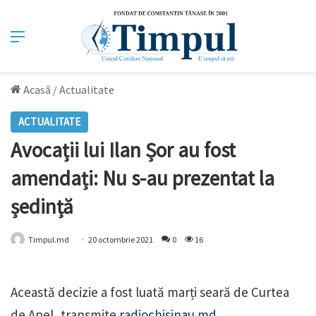
Meniu
Acasă
/
Actualitate
ACTUALITATE
Avocații lui Ilan Șor au fost
amendați: Nu s-au prezentat la
ședință
Timpul.md
20 octombrie 2021
0
16
Această decizie a fost luată marți seară de Curtea
de Apel, transmite
radiochisinau.md
.