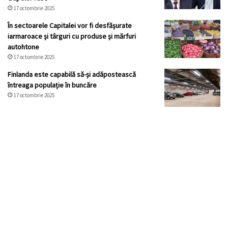
17 octombrie 2025
În sectoarele Capitalei vor fi desfășurate
iarmaroace și târguri cu produse și mărfuri
autohtone
17 octombrie 2025
Finlanda este capabilă să-și adăpostească
întreaga populație în buncăre
17 octombrie 2025