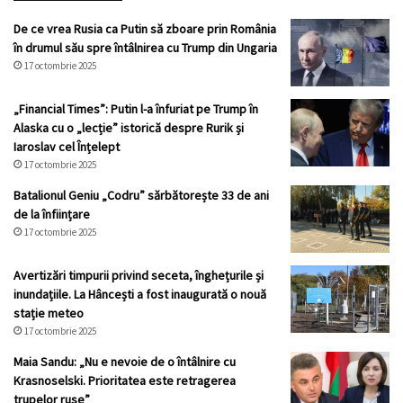
De ce vrea Rusia ca Putin să zboare prin România
în drumul său spre întâlnirea cu Trump din Ungaria
17 octombrie 2025
„Financial Times”: Putin l-a înfuriat pe Trump în
Alaska cu o „lecție” istorică despre Rurik și
Iaroslav cel Înțelept
17 octombrie 2025
Batalionul Geniu „Codru” sărbătorește 33 de ani
de la înființare
17 octombrie 2025
Avertizări timpurii privind seceta, înghețurile și
inundațiile. La Hâncești a fost inaugurată o nouă
stație meteo
17 octombrie 2025
Maia Sandu: „Nu e nevoie de o întâlnire cu
Krasnoselski. Prioritatea este retragerea
trupelor ruse”