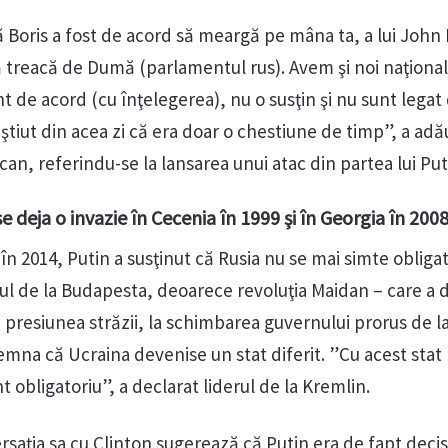
ă Boris a fost de acord să meargă pe mâna ta, a lui John M
 treacă de Dumă (parlamentul rus). Avem şi noi naţionali
nt de acord (cu înţelegerea), nu o susţin şi nu sunt legat 
m ştiut din acea zi că era doar o chestiune de timp”, a ad
an, referindu-se la lansarea unui atac din partea lui Put
e deja o invazie în Cecenia în 1999 şi în Georgia în 200
n 2014, Putin a susţinut că Rusia nu se mai simte obliga
de la Budapesta, deoarece revoluţia Maidan – care a d
 presiunea străzii, la schimbarea guvernului prorus de la
emna că Ucraina devenise un stat diferit. ”Cu acest stat
obligatoriu”, a declarat liderul de la Kremlin.
rsaţia sa cu Clinton sugerează că Putin era de fapt decis