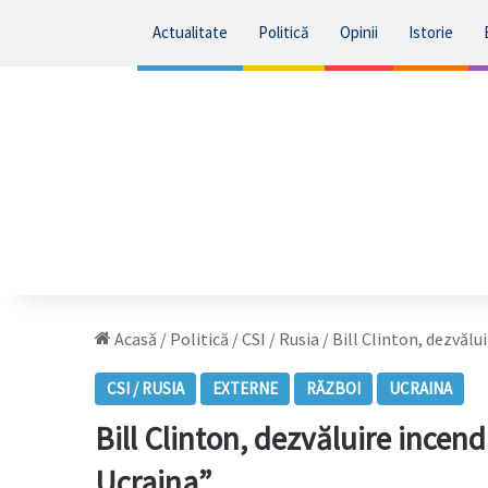
Actualitate
Politică
Opinii
Istorie
Acasă
/
Politică
/
CSI / Rusia
/
Bill Clinton, dezvălu
CSI / RUSIA
EXTERNE
RĂZBOI
UCRAINA
Bill Clinton, dezvăluire incend
Ucraina”