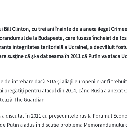
ui Bill Clinton, cu trei ani înainte de a anexa ilegal Crime
randumul de la Budapesta, care fusese încheiat de fost
aranta integritatea teritorială a Ucrainei, a dezvăluit fost
re susţine că şi-a dat seama în 2011 că Putin va ataca Uc
.
 de întrebare dacă SUA şi aliaţii europeni n-ar fi trebuit
mai pregătiţi pentru atacul din 2014, când Rusia a anexat
otează The Guardian.
că a discutat în 2011 cu preşedintele rus la Forumul Econ
nde Putin a adus în discuţie problema Memorandumului d