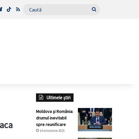
Tube
Telegram
TikTok
RSS
Caută
Ultimele știri
Moldova și România:
drumul inevitabil
taca
spre reunificare
14 octombrie 2025