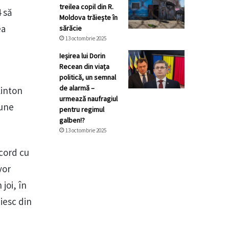
treilea copil din R.
4 să
Moldova trăiește în
ea
sărăcie
13 octombrie 2025
Ieșirea lui Dorin
Recean din viața
politică, un semnal
de alarmă –
linton
urmează naufragiul
iune
pentru regimul
galben!?
13 octombrie 2025
acord cu
vor
joi, în
eiesc din