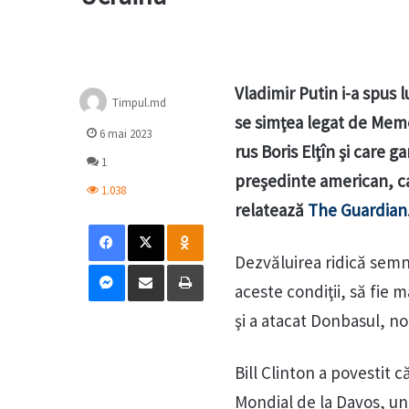
Vladimir Putin i-a spus l
Timpul.md
se simţea legat de Memo
6 mai 2023
rus Boris Elţîn şi care g
1
preşedinte american, ca
1.038
relatează
The Guardian
Facebook
X
Odnoklassniki
Dezvăluirea ridică semne
Messenger
Distribuie prin mail
Tipărește
aceste condiţii, să fie 
şi a atacat Donbasul, n
Bill Clinton a povestit 
Mondial de la Davos, u