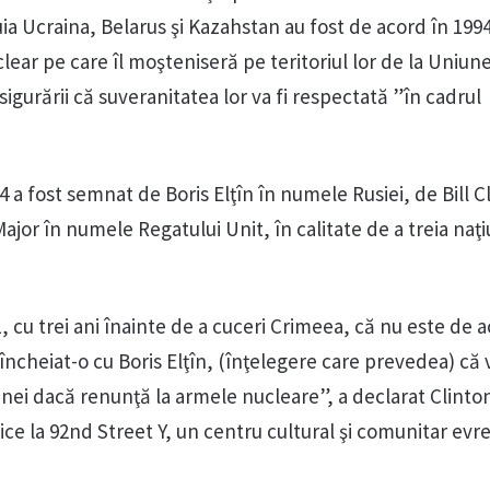
ia Ucraina, Belarus şi Kazahstan au fost de acord în 199
lear pe care îl moşteniseră pe teritoriul lor de la Uniun
sigurării că suveranitatea lor va fi respectată ”în cadrul
 fost semnat de Boris Elţîn în numele Rusiei, de Bill C
jor în numele Regatului Unit, în calitate de a treia naţ
, cu trei ani înainte de a cuceri Crimeea, că nu este de 
ncheiat-o cu Boris Elţîn, (înţelegere care prevedea) că 
inei dacă renunţă la armele nucleare”, a declarat Clinton 
lice la 92nd Street Y, un centru cultural şi comunitar evr