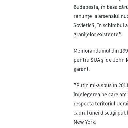
Budapesta, în baza căru
renunţe la arsenalul nuc
Sovietică, în schimbul a
graniţelor existente”.
Memorandumul din 1994 a
pentru SUA şi de John Ma
garant.
”Putin mi-a spus în 2011
înţelegerea pe care am î
respecta teritoriul Ucra
cadrul unei discuţii pub
New York.