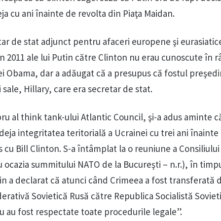
a cu ani înainte de revolta din Piaţa Maidan.
tar de stat adjunct pentru afaceri europene şi eurasiatic
n 2011 ale lui Putin către Clinton nu erau cunoscute în 
i Obama, dar a adăugat că a presupus că fostul preşed
i sale, Hillary, care era secretar de stat.
u al think tank-ului Atlantic Council, şi-a adus aminte c
eja integritatea teritorială a Ucrainei cu trei ani înainte
s cu Bill Clinton. S-a întâmplat la o reuniune a Consiliulu
cu ocazia summitului NATO de la Bucureşti – n.r.), în timp
in a declarat că atunci când Crimeea a fost transferată d
erativă Sovietică Rusă către Republica Socialistă Soviet
u au fost respectate toate procedurile legale”.