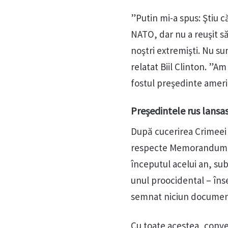
”Putin mi-a spus: Ştiu c
NATO, dar nu a reuşit să
noştri extremişti. Nu su
relatat Biil Clinton. ”A
fostul preşedinte americ
Președintele rus lansas
După cucerirea Crimeei î
respecte Memorandumul 
începutul acelui an, sub
unul proocidental – îns
semnat niciun document 
Cu toate acestea, conve