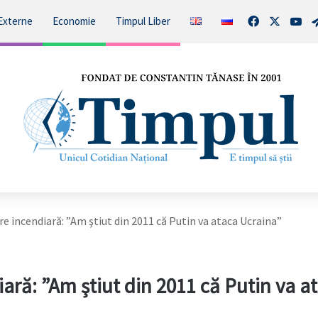
Facebook
X
You
Externe
Economie
Timpul Liber
ire incendiară: ”Am ştiut din 2011 că Putin va ataca Ucraina”
iară: ”Am ştiut din 2011 că Putin va a