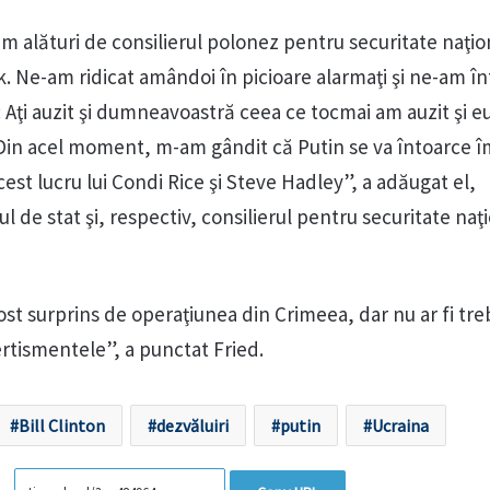
m alături de consilierul polonez pentru securitate naţio
k. Ne-am ridicat amândoi în picioare alarmaţi şi ne-am în
 Aţi auzit şi dumneavoastră ceea ce tocmai am auzit şi e
”Din acel moment, m-am gândit că Putin se va întoarce î
cest lucru lui Condi Rice şi Steve Hadley”, a adăugat el,
ul de stat şi, respectiv, consilierul pentru securitate naţ
st surprins de operaţiunea din Crimeea, dar nu ar fi tre
ertismentele”, a punctat Fried.
Bill Clinton
dezvăluiri
putin
Ucraina