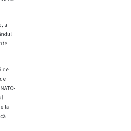
e, a
rândul
inte
ă de
 de
i NATO-
ul
e la
ică