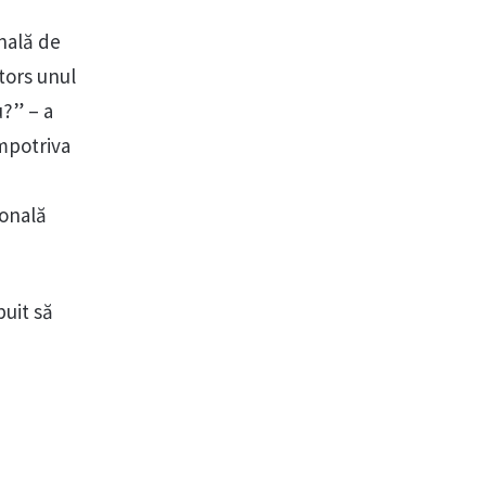
nală de
tors unul
u?” – a
mpotriva
ională
buit să