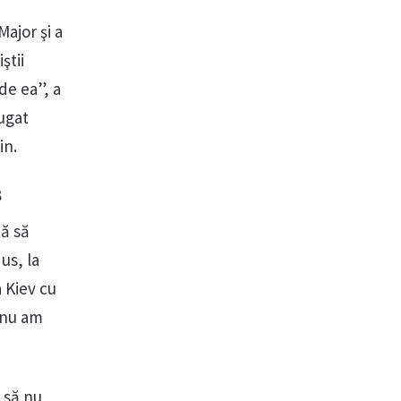
ajor şi a
ştii
de ea”, a
ăugat
in.
8
tă să
us, la
 Kiev cu
 nu am
 să nu