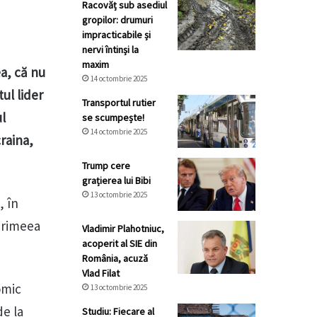
Racovăț sub asediul
gropilor: drumuri
impracticabile și
nervi întinși la
maxim
ea, că nu
14 octombrie 2025
ul lider
Transportul rutier
ul
se scumpește!
14 octombrie 2025
raina,
Trump cere
grațierea lui Bibi
13 octombrie 2025
, în
 Crimeea
Vladimir Plahotniuc,
acoperit al SIE din
România, acuză
Vlad Filat
omic
13 octombrie 2025
e la
Studiu: Fiecare al