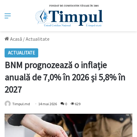
Meniu
Acasă
/
Actualitate
ACTUALITATE
BNM prognozează o inflație
anuală de 7,0% în 2026 și 5,8% în
2027
Timpul.md
14 mai 2026
0
629