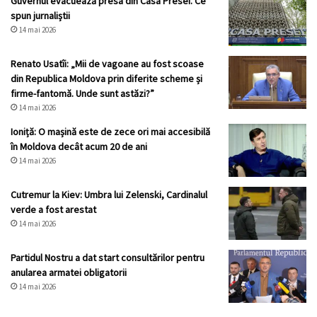
Guvernul evacuează presa din Casa Presei. Ce
spun jurnaliștii
14 mai 2026
Renato Usatîi: „Mii de vagoane au fost scoase
din Republica Moldova prin diferite scheme și
firme-fantomă. Unde sunt astăzi?”
14 mai 2026
Ioniță: O mașină este de zece ori mai accesibilă
în Moldova decât acum 20 de ani
14 mai 2026
Cutremur la Kiev: Umbra lui Zelenski, Cardinalul
verde a fost arestat
14 mai 2026
Partidul Nostru a dat start consultărilor pentru
anularea armatei obligatorii
14 mai 2026