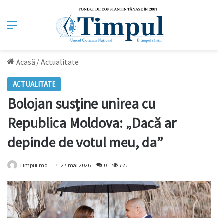
Meniu
Acasă
/
Actualitate
ACTUALITATE
Bolojan susține unirea cu
Republica Moldova: „Dacă ar
depinde de votul meu, da”
Timpul.md
27 mai 2026
0
722