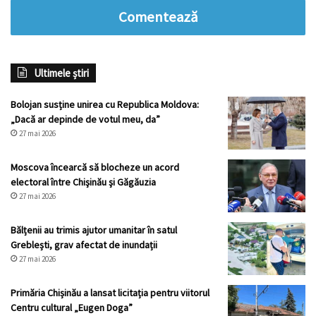
Comentează
Ultimele știri
Bolojan susține unirea cu Republica Moldova:
„Dacă ar depinde de votul meu, da”
27 mai 2026
Moscova încearcă să blocheze un acord
electoral între Chişinău şi Găgăuzia
27 mai 2026
Bălțenii au trimis ajutor umanitar în satul
Greblești, grav afectat de inundații
27 mai 2026
Primăria Chișinău a lansat licitația pentru viitorul
Centru cultural „Eugen Doga”