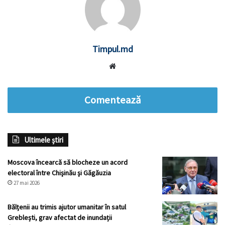
Timpul.md
Website
Comentează
Ultimele știri
Moscova încearcă să blocheze un acord
electoral între Chişinău şi Găgăuzia
27 mai 2026
Bălțenii au trimis ajutor umanitar în satul
Greblești, grav afectat de inundații