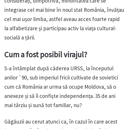
considerați, dimpotrivă, minoritatea care se
integrase cel mai bine în noul stat România, învățau
cel mai ușor limba, astfel aveau acces foarte rapid
la alfabetizare și participau activ la viața cultural-
socială a țării.
Cum a fost posibil virajul?
S-a întâmplat după căderea URSS, la începutul
anilor `90, sub imperiul fricii cultivate de sovietici
cum că România ar urma să ocupe Moldova, să o
anexeze și să îi confiște independența. 35 de ani
mai târziu și sună tot familiar, nu?
Găgăuzii au cerut atunci ca, în cazul în care acest