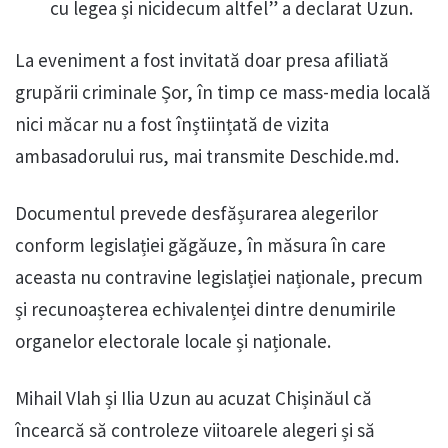
cu legea și nicidecum altfel” a declarat Uzun.
La eveniment a fost invitată doar presa afiliată
grupării criminale Șor, în timp ce mass-media locală
nici măcar nu a fost înștiințată de vizita
ambasadorului rus, mai transmite Deschide.md.
Documentul prevede desfășurarea alegerilor
conform legislației găgăuze, în măsura în care
aceasta nu contravine legislației naționale, precum
și recunoașterea echivalenței dintre denumirile
organelor electorale locale și naționale.
Mihail Vlah și Ilia Uzun au acuzat Chișinăul că
încearcă să controleze viitoarele alegeri și să