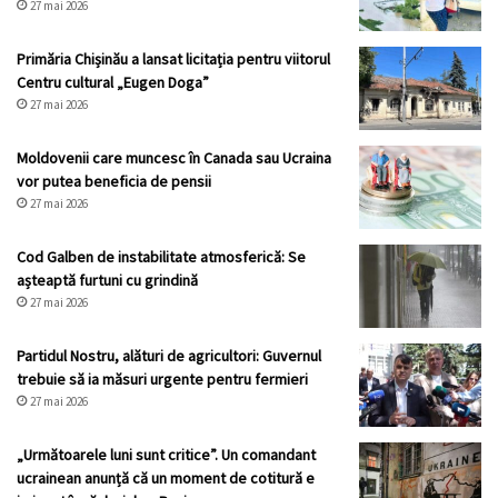
27 mai 2026
Primăria Chișinău a lansat licitația pentru viitorul
Centru cultural „Eugen Doga”
27 mai 2026
Moldovenii care muncesc în Canada sau Ucraina
vor putea beneficia de pensii
27 mai 2026
Cod Galben de instabilitate atmosferică: Se
așteaptă furtuni cu grindină
27 mai 2026
Partidul Nostru, alături de agricultori: Guvernul
trebuie să ia măsuri urgente pentru fermieri
27 mai 2026
„Următoarele luni sunt critice”. Un comandant
ucrainean anunță că un moment de cotitură e