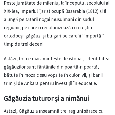
Peste jumătate de mileniu, la începutul secolului al
XIX-lea, Imperiul Țarist ocupă Basarabia (1812) și îi
alungă pe tătarii nogai musulmani din sudul
regiunii, pe care o recolonizează cu creștin-
ortodocși: găgăuzi și bulgari pe care îi ”importă”
timp de trei decenii.
Astăzi, tot ce mai amintește de istoria și identitatea
găgăuzilor sunt fântânile din poartă-n poartă,
bătute în mozaic sau vopsite în culori vii, și banii
trimiși de Ankara pentru investiții în educație.
Găgăuzia tuturor și a nimănui
Astăzi, Găgăuzia înseamnă trei regiuni sărace cu