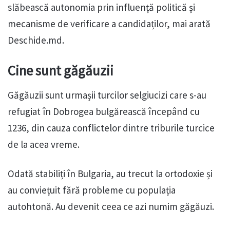
slăbească autonomia prin influență politică și
mecanisme de verificare a candidaților, mai arată
Deschide.md.
Cine sunt găgăuzii
Găgăuzii sunt urmașii turcilor selgiucizi care s-au
refugiat în Dobrogea bulgărească începând cu
1236, din cauza conflictelor dintre triburile turcice
de la acea vreme.
Odată stabiliți în Bulgaria, au trecut la ortodoxie și
au conviețuit fără probleme cu populația
autohtonă. Au devenit ceea ce azi numim găgăuzi.