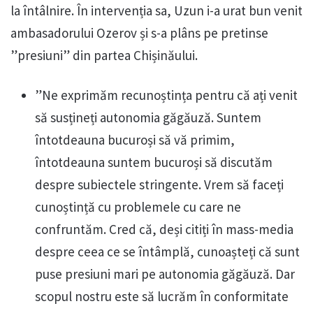
la întâlnire. În intervenția sa, Uzun i-a urat bun venit
ambasadorului Ozerov și s-a plâns pe pretinse
”presiuni” din partea Chișinăului.
”Ne exprimăm recunoștința pentru că ați venit
să susțineți autonomia găgăuză. Suntem
întotdeauna bucuroși să vă primim,
întotdeauna suntem bucuroși să discutăm
despre subiectele stringente. Vrem să faceți
cunoștință cu problemele cu care ne
confruntăm. Cred că, deși citiți în mass-media
despre ceea ce se întâmplă, cunoașteți că sunt
puse presiuni mari pe autonomia găgăuză. Dar
scopul nostru este să lucrăm în conformitate