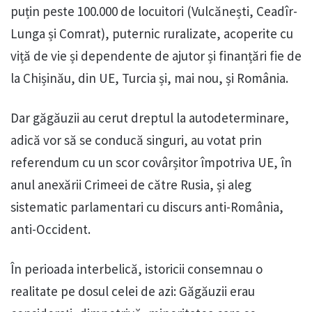
puțin peste 100.000 de locuitori (Vulcănești, Ceadîr-
Lunga și Comrat), puternic ruralizate, acoperite cu
viță de vie și dependente de ajutor și finanțări fie de
la Chișinău, din UE, Turcia și, mai nou, și România.
Dar găgăuzii au cerut dreptul la autodeterminare,
adică vor să se conducă singuri, au votat prin
referendum cu un scor covârșitor împotriva UE, în
anul anexării Crimeei de către Rusia, și aleg
sistematic parlamentari cu discurs anti-România,
anti-Occident.
În perioada interbelică, istoricii consemnau o
realitate pe dosul celei de azi: Găgăuzii erau