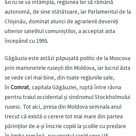
lucru se va întâmpla, regiunea lor să rămână
autonomă, de sine stătătoare, iar Parlamentul de la
Chișinău, dominat atunci de agrarienii deveniți
ulterior satelitul comuniștilor, a acceptat asta
începând cu 1995.
Găgăuzia este astăzi păpușată politic de la Moscova
prin marionetele rusești din Moldova, iar lucrul ăsta
se vede cel mai bine, din toate regiunile sale,
în
Comrat
, capitala Găgăuziei, ruptă între râvna
pentru traiul occidental și sindromul Stockholmului
rusesc. Tot aici, presa din Moldova semnala anul
trecut că există o cerere tot mai mare din partea
părinților de a-și înscrie copiii la școlile cu predare
în limba română, pașaportul rapid spre UE.