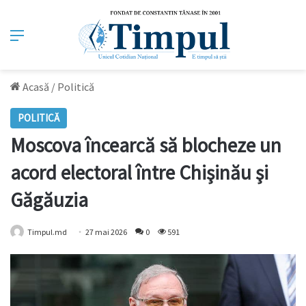
Meniu
Acasă
/
Politică
POLITICĂ
Moscova încearcă să blocheze un
acord electoral între Chişinău şi
Găgăuzia
Timpul.md
27 mai 2026
0
591