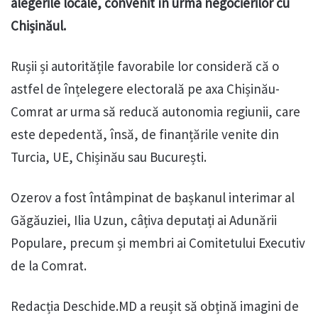
alegerile locale, convenit în urma negocierilor cu
Chișinăul.
Rușii și autoritățile favorabile lor consideră că o
astfel de înțelegere electorală pe axa Chișinău-
Comrat ar urma să reducă autonomia regiunii, care
este depedentă, însă, de finanțările venite din
Turcia, UE, Chișinău sau București.
Ozerov a fost întâmpinat de bașkanul interimar al
Găgăuziei, Ilia Uzun, câțiva deputați ai Adunării
Populare, precum și membri ai Comitetului Executiv
de la Comrat.
Redacția Deschide.MD a reușit să obțină imagini de