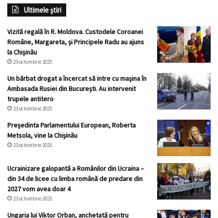
Ultimele știri
Vizită regală în R. Moldova. Custodele Coroanei
Române, Margareta, și Principele Radu au ajuns
la Chișinău
23 octombrie 2025
Un bărbat drogat a încercat să intre cu mașina în
Ambasada Rusiei din București. Au intervenit
trupele antitero
23 octombrie 2025
Președinta Parlamentului European, Roberta
Metsola, vine la Chișinău
23 octombrie 2025
Ucrainizare galopantă a Românilor din Ucraina –
din 34 de licee cu limba română de predare din
2027 vom avea doar 4
23 octombrie 2025
Ungaria lui Viktor Orban, anchetată pentru