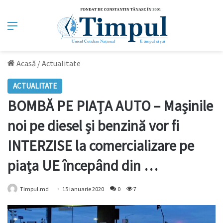
Meniu
Acasă
/
Actualitate
ACTUALITATE
BOMBĂ PE PIAȚA AUTO – Mașinile
noi pe diesel și benzină vor fi
INTERZISE la comercializare pe
piața UE începând din …
Timpul.md
15 ianuarie 2020
0
7