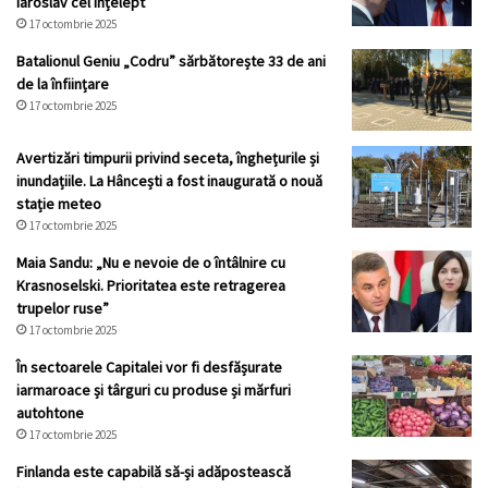
Iaroslav cel Înțelept
17 octombrie 2025
Batalionul Geniu „Codru” sărbătorește 33 de ani
de la înființare
17 octombrie 2025
Avertizări timpurii privind seceta, înghețurile și
inundațiile. La Hâncești a fost inaugurată o nouă
stație meteo
17 octombrie 2025
Maia Sandu: „Nu e nevoie de o întâlnire cu
Krasnoselski. Prioritatea este retragerea
trupelor ruse”
17 octombrie 2025
În sectoarele Capitalei vor fi desfășurate
iarmaroace și târguri cu produse și mărfuri
autohtone
17 octombrie 2025
Finlanda este capabilă să-și adăpostească