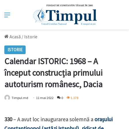
Meniu
Acasă
/
Istorie
ISTORIE
Calendar ISTORIC: 1968 – A
început construcția primului
autoturism românesc, Dacia
Timpul.md
11 mai 2022
0
1.178
330
– A avut loc inaugurarea solemnă a
orașului
Constantinopol (astăzi Istanbul), ridicat de