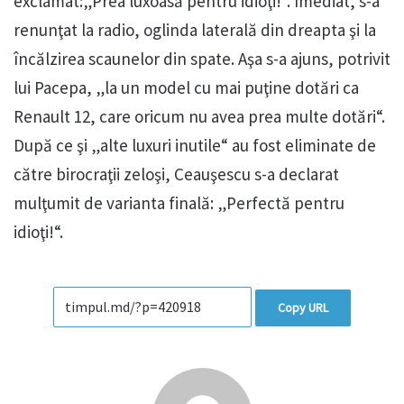
exclamat:„Prea luxoasă pentru idioţi!“. Imediat, s-a
renunţat la radio, oglinda laterală din dreapta şi la
încălzirea scaunelor din spate. Aşa s-a ajuns, potrivit
lui Pacepa, „la un model cu mai puţine dotări ca
Renault 12, care oricum nu avea prea multe dotări“.
După ce şi „alte luxuri inutile“ au fost eliminate de
către birocraţii zeloşi, Ceauşescu s-a declarat
mulţumit de varianta finală: „Perfectă pentru
idioţi!“.
Copy URL