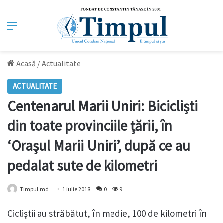
Meniu
Acasă
/
Actualitate
ACTUALITATE
Centenarul Marii Uniri: Biciclişti
din toate provinciile ţării, în
‘Oraşul Marii Uniri’, după ce au
pedalat sute de kilometri
Timpul.md
1 iulie 2018
0
9
Cicliştii au străbătut, în medie, 100 de kilometri în