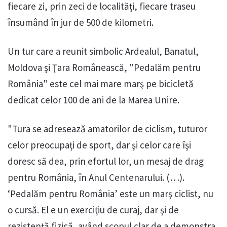
fiecare zi, prin zeci de localităţi, fiecare traseu
însumând în jur de 500 de kilometri.
Un tur care a reunit simbolic Ardealul, Banatul,
Moldova şi Ţara Românească, "Pedalăm pentru
România" este cel mai mare marş pe bicicletă
dedicat celor 100 de ani de la Marea Unire.
"Tura se adresează amatorilor de ciclism, tuturor
celor preocupaţi de sport, dar şi celor care îşi
doresc să dea, prin efortul lor, un mesaj de drag
pentru România, în Anul Centenarului. (…).
‘Pedalăm pentru România’ este un marş ciclist, nu
o cursă. El e un exerciţiu de curaj, dar şi de
rezistenţă fizică, având scopul clar de a demonstra