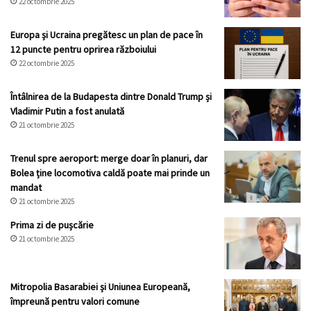
22 octombrie 2025
Europa și Ucraina pregătesc un plan de pace în
12 puncte pentru oprirea războiului
22 octombrie 2025
Întâlnirea de la Budapesta dintre Donald Trump și
Vladimir Putin a fost anulată
21 octombrie 2025
Trenul spre aeroport: merge doar în planuri, dar
Bolea ține locomotiva caldă poate mai prinde un
mandat
21 octombrie 2025
Prima zi de pușcărie
21 octombrie 2025
Mitropolia Basarabiei și Uniunea Europeană,
împreună pentru valori comune