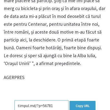
mare plăcere să particip. Ştiţi că mie îmi place să
merg cu bicicleta şi prin oraş şi în afara oraşului, dar
de data asta mi-a plăcut în mod deosebit că turul
este pentru Centenar, pentru unitatea între noi,
între români, şi aceste două motive m-au făcut să
particip aici, la deschidere. O primă etapă foarte
bună. Oameni foarte hotărâţi, foarte bine dispuşi.
Le doresc şi sper să ajungă cu bine la Alba Iulia,
‘Oraşul Unirii’ ", a afirmat preşedintele.
AGERPRES
Copy URL