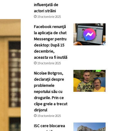
influențată de
actori străini
19 octombrie 2025
Facebook renunță
la aplicația de chat
Messenger pentru
desktop: După 15
decembrie,
aceasta va fi inutilă
19 octombrie 2025
Nicolae Botgros,
declarații despre
problemele
nepotului său cu
drogurile. Prin ce
clipe grele a trecut
dirijorul
19 octombrie 2025
ISC cere blocarea