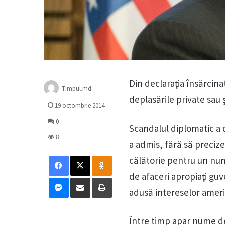
Din declaraţia însărcina
Timpul.md
deplasările private sau 
19 octombrie 2014
0
Scandalul diplomatic a d
8
a admis, fără să preciz
Facebook
X
Odnoklassniki
călătorie pentru un nu
de afaceri apropiaţi gu
Messenger
Distribuie prin mail
Tipărește
adusă intereselor ameri
Între timp apar nume de 