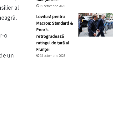
ilier al
19 octombrie 2025
neagră.
Lovitură pentru
Macron: Standard &
Poor’s
tr-o
retrogradează
ratingul de țară al
Franței
 de un
18 octombrie 2025