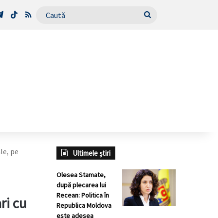
Tube
Telegram
TikTok
RSS
Caută
le, pe
Ultimele știri
Olesea Stamate,
după plecarea lui
Recean: Politica în
ri cu
Republica Moldova
este adesea