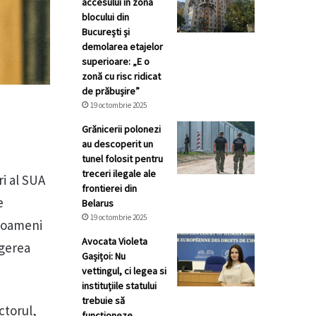
accesului în zona
blocului din
București și
demolarea etajelor
superioare: „E o
zonă cu risc ridicat
de prăbușire”
19 octombrie 2025
Grănicerii polonezi
au descoperit un
tunel folosit pentru
treceri ilegale ale
ri al SUA
frontierei din
e
Belarus
19 octombrie 2025
, oameni
Avocata Violeta
ngerea
Gașițoi: Nu
vettingul, ci legea si
instituțiile statului
trebuie să
ctorul,
funcționeze