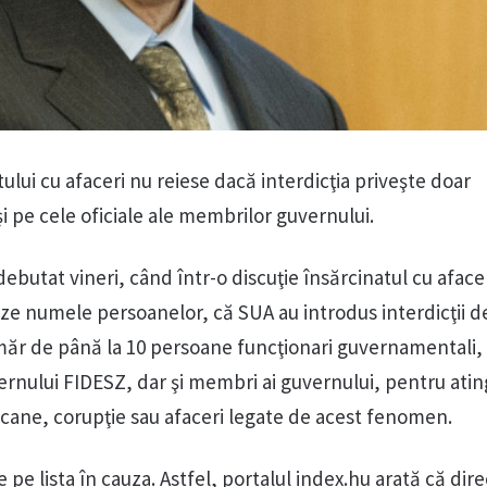
tului cu afaceri nu reiese dacă interdicţia priveşte doar
şi pe cele oficiale ale membrilor guvernului.
ebutat vineri, când într-o discuţie însărcinatul cu aface
eze numele persoanelor, că SUA au introdus interdicţii d
măr de până la 10 persoane funcţionari guvernamentali
vernului FIDESZ, dar şi membri ai guvernului, pentru ati
cane, corupţie sau afaceri legate de acest fenomen.
pe lista în cauza. Astfel, portalul index.hu arată că dire