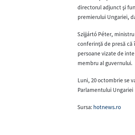
directorul adjunct şi fun
premierului Ungariei, da
Szijjártó Péter, ministru
conferinţă de presă că î
persoane vizate de inter
membru al guvernului.
Luni, 20 octombrie se v
Parlamentului Ungariei 
Sursa:
hotnews.ro