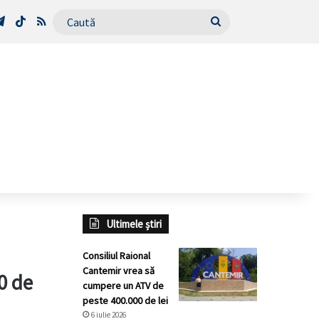
Tube
Telegram
TikTok
RSS
Caută
Ultimele știri
Consiliul Raional
Cantemir vrea să
0 de
cumpere un ATV de
peste 400.000 de lei
6 iulie 2026