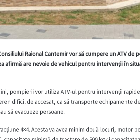
 Consiliului Raional Cantemir vor să cumpere un ATV de p
ea afirmă are nevoie de vehicul pentru intervenții în situa
cini, pompierii vor utiliza ATV-ul pentru intervenții rapide
teren dificil de accesat, ca să transporte echipamente d
 sau să evacueze persoane.
tracțiune 4×4. Acesta va avea minim două locuri, motor p
, capacitate minimă de tractare de 500 kg și capacitate