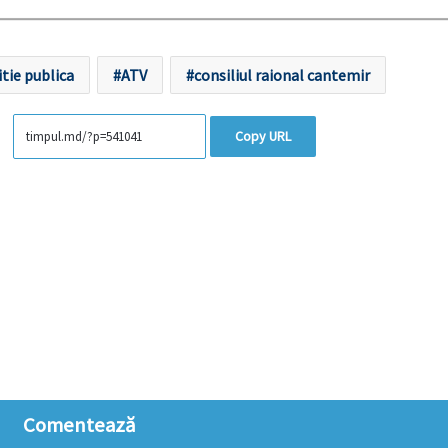
itie publica
ATV
consiliul raional cantemir
Copy URL
Comentează