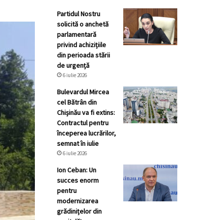
Partidul Nostru
solicită o anchetă
parlamentară
privind achizițiile
din perioada stării
de urgență
6 iulie 2026
Bulevardul Mircea
cel Bătrân din
Chișinău va fi extins:
Contractul pentru
începerea lucrărilor,
semnat în iulie
6 iulie 2026
Ion Ceban: Un
succes enorm
pentru
modernizarea
grădinițelor din