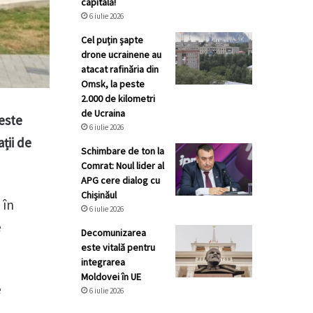
capitală!
6 iulie 2026
Cel puțin șapte
drone ucrainene au
atacat rafinăria din
Omsk, la peste
2.000 de kilometri
de Ucraina
este
6 iulie 2026
ții de
Schimbare de ton la
Comrat: Noul lider al
APG cere dialog cu
Chișinăul
 în
6 iulie 2026
e
Decomunizarea
este vitală pentru
integrarea
Moldovei în UE
e
6 iulie 2026
a