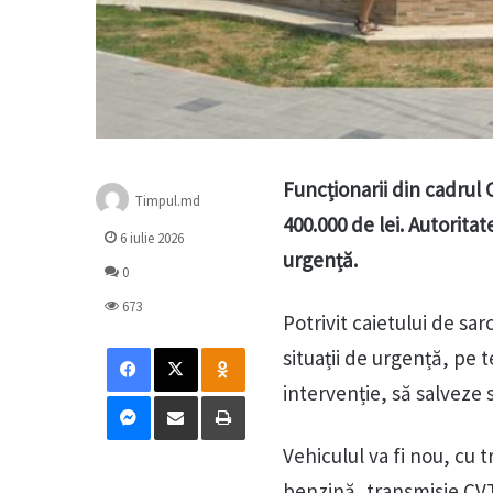
Funcționarii din cadrul
Timpul.md
400.000 de lei. Autoritat
6 iulie 2026
urgență.
0
673
Potrivit caietului de sar
Facebook
X
Odnoklassniki
situații de urgență, pe 
intervenție, să salveze
Messenger
Distribuie prin mail
Tipărește
Vehiculul va fi nou, cu 
benzină, transmisie CVT