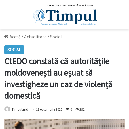
Meniu
Acasă
/
Actualitate
/
Social
SOCIAL
CtEDO constată că autoritățile
moldovenești au eșuat să
investigheze un caz de violență
domestică
Timpul.md
17 octombrie 2023
0
292