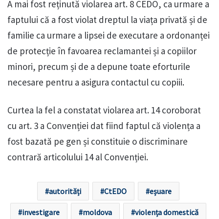
A mai fost reținută violarea art. 8 CEDO, ca urmare a
faptului că a fost violat dreptul la viața privată și de
familie ca urmare a lipsei de executare a ordonanței
de protecție în favoarea reclamantei și a copiilor
minori, precum și de a depune toate eforturile
necesare pentru a asigura contactul cu copiii.
Curtea la fel a constatat violarea art. 14 coroborat
cu art. 3 a Convenției dat fiind faptul că violența a
fost bazată pe gen și constituie o discriminare
contrară articolului 14 al Convenției.
autorități
CtEDO
eșuare
investigare
moldova
violența domestică