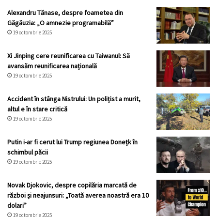
Alexandru Tănase, despre foametea din
Găgăuzia: „O amnezie programabilă”
19 octombrie 2025
Xi Jinping cere reunificarea cu Taiwanul: Să
avansăm reunificarea națională
19 octombrie 2025
Accident în stânga Nistrului: Un polițist a murit,
altul e în stare critică
19 octombrie 2025
Putin i-ar fi cerut lui Trump regiunea Donețk în
schimbul păcii
19 octombrie 2025
Novak Djokovic, despre copilăria marcată de
război și neajunsuri: „Toată averea noastră era 10
dolari”
19 octombrie 2025