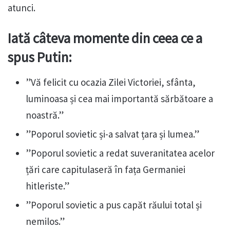
atunci.
Iată câteva momente din ceea ce a
spus Putin:
”Vă felicit cu ocazia Zilei Victoriei, sfânta,
luminoasa și cea mai importantă sărbătoare a
noastră.”
”Poporul sovietic și-a salvat țara și lumea.”
”Poporul sovietic a redat suveranitatea acelor
țări care capitulaseră în fața Germaniei
hitleriste.”
”Poporul sovietic a pus capăt răului total și
nemilos.”