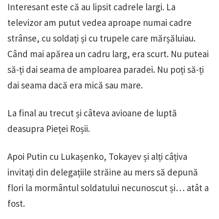
Interesant este că au lipsit cadrele largi. La
televizor am putut vedea aproape numai cadre
strânse, cu soldați și cu trupele care mărșăluiau.
Când mai apărea un cadru larg, era scurt. Nu puteai
să-ți dai seama de amploarea paradei. Nu poți să-ți
dai seama dacă era mică sau mare.
La final au trecut și câteva avioane de luptă
deasupra Pieței Roșii.
Apoi Putin cu Lukașenko, Tokayev și alți câțiva
invitați din delegațiile străine au mers să depună
flori la mormântul soldatului necunoscut și… atât a
fost.