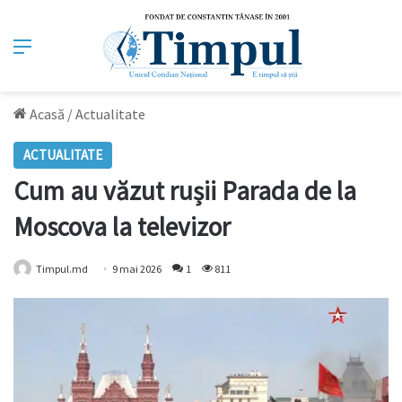
Meniu
Acasă
/
Actualitate
ACTUALITATE
Cum au văzut rușii Parada de la
Moscova la televizor
Timpul.md
9 mai 2026
1
811