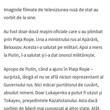
Imaginile filmate de televiziunea rusă de stat au
vorbit de la sine.
Au fost doar două mașini oficiale care s-au plimbat
prin Piața Roșie. Una a ministrului rus al Apărării,
Belousov. Acesta i-a salutat pe militari. Apoi a mers
la Putin, l-a salutat și i-a dat onorul militărește.
Apropo de Putin, când a ajuns în Piața Roșie –
surpriză, lângă el nu se află niciun reprezentant al
Guvernului rus. Nici măcar purtătorul de cuvânt,
absolut nimeni. Doar Lukașenko a putut fi văzut și
Tokayev, președintele Kazahstanului. Asta dacă
vorbim de liderii mai cunoscuți ai altor state. Atât.