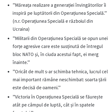
”Măreața realizare a generației învingătorilor îi
inspiră pe luptătorii din Operațiunea Specială.”
(n.r. Operațiunea Specială e războiul din
Ucraina)
”Militarii din Operațiunea Specială se opun unei
forțe agresive care este susținută de întregul
bloc NATO și, în ciuda acestui fapt, ei merg
înainte.”
”Oricât de mult s-ar schimba tehnica, lucrul cel
mai important rămâne neschimbat: soarta țării
este decisă de oameni.”
”Victoria în Operațiunea Specială se făurește
atât pe câmpul de luptă, cât și în spatele