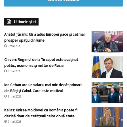
Ultimele știri
Anatol Țăranu: UE a adus Europei pace și cel mai
prosper spațiu din lume
9 mai 2026
Chiveri: Regimul de la Tiraspol este susținut
politic, economic și militar de Rusia
9 mai 2026
Ion Ceban are un salariu mai mic decât primarii
din Bălți și Cahul. Care este motivul
9 mai 2026
Kallas: Unirea Moldovei cu România poate fi
decisă doar de cetățenii celor două state
9 mai 2026