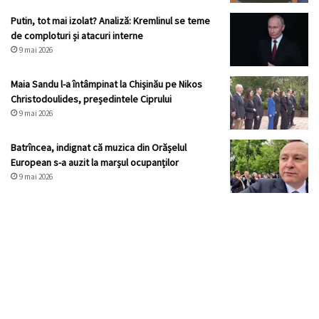
Putin, tot mai izolat? Analiză: Kremlinul se teme
de comploturi și atacuri interne
9 mai 2026
Maia Sandu l-a întâmpinat la Chișinău pe Nikos
Christodoulides, președintele Ciprului
9 mai 2026
Batrîncea, indignat că muzica din Orășelul
European s-a auzit la marșul ocupanților
9 mai 2026