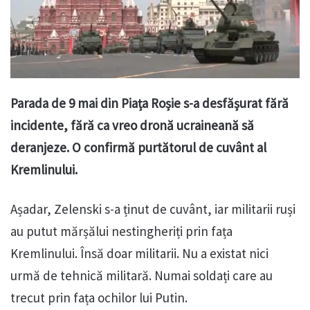
Parada de 9 mai din Piața Roșie s-a desfășurat fără
incidente, fără ca vreo dronă ucraineană să
deranjeze. O confirmă purtătorul de cuvânt al
Kremlinului.
Așadar, Zelenski s-a ținut de cuvânt, iar militarii ruși
au putut mărșălui nestingheriți prin fața
Kremlinului. Însă doar militarii. Nu a existat nici
urmă de tehnică militară. Numai soldați care au
trecut prin fața ochilor lui Putin.