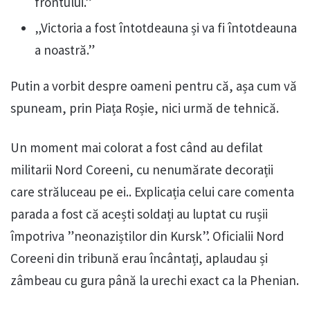
frontului.”
„Victoria a fost întotdeauna și va fi întotdeauna
a noastră.”
Putin a vorbit despre oameni pentru că, așa cum vă
spuneam, prin Piața Roșie, nici urmă de tehnică.
Un moment mai colorat a fost când au defilat
militarii Nord Coreeni, cu nenumărate decorații
care străluceau pe ei.. Explicația celui care comenta
parada a fost că acești soldați au luptat cu rușii
împotriva ”neonaziștilor din Kursk”. Oficialii Nord
Coreeni din tribună erau încântați, aplaudau și
zâmbeau cu gura până la urechi exact ca la Phenian.