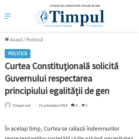
Meniu
Acasă
/
Politică
POLITICĂ
Curtea Constituţională solicită
Guvernului respectarea
principiului egalității de gen
Timpul.md
21 octombrie 2014
0
2
În acelaşi timp, Curtea se raliază îndemnurilor
reprezentanţilor societăţii civile privind necesitatea