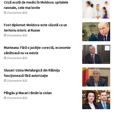
Criză acută de medici în Moldova: spitalele
raionale, cele mai lovite
23 octombrie 2025
Fost diplomat: Moldova este văzută ca un
teritoriu istoric al Rusiei
23 octombrie 2025
Munteanu: Fără o justiție corectă, economie
sănătoasă nu va exista
23 octombrie 2025
Slusari: Uzina Metalurgică din Râbnița
funcționează fără autorizație
23 octombrie 2025
Plîngău și Macari rămân la ciolan
23 octombrie 2025