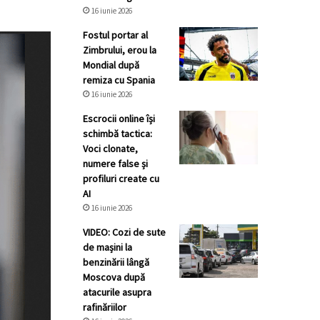
16 iunie 2026
Fostul portar al
Zimbrului, erou la
Mondial după
remiza cu Spania
16 iunie 2026
Escrocii online își
schimbă tactica:
Voci clonate,
numere false și
profiluri create cu
AI
16 iunie 2026
VIDEO: Cozi de sute
de mașini la
benzinării lângă
Moscova după
atacurile asupra
rafinăriilor