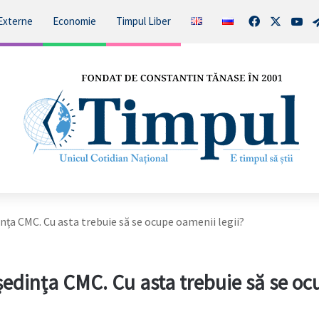
Facebook
X
You
Externe
Economie
Timpul Liber
dința CMC. Cu asta trebuie să se ocupe oamenii legii?
t ședința CMC. Cu asta trebuie să se o