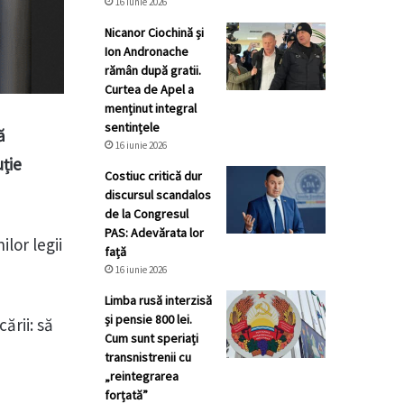
16 iunie 2026
Nicanor Ciochină și
Ion Andronache
rămân după gratii.
Curtea de Apel a
menținut integral
sentințele
ă
16 iunie 2026
uție
Costiuc critică dur
discursul scandalos
de la Congresul
PAS: Adevărata lor
lor legii
față
16 iunie 2026
Limba rusă interzisă
și pensie 800 lei.
ării: să
Cum sunt speriați
transnistrenii cu
„reintegrarea
forțată”