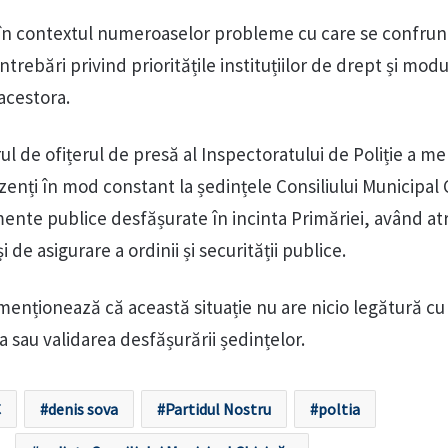
 în contextul numeroaselor probleme cu care se confrun
întrebări privind prioritățile instituțiilor de drept și modu
 acestora.
rul de ofițerul de presă al Inspectoratului de Poliție a m
zenți în mod constant la ședințele Consiliului Municipal 
ente publice desfășurate în incinta Primăriei, având atr
i de asigurare a ordinii și securității publice.
menționează că această situație nu are nicio legătură cu
a sau validarea desfășurării ședințelor.
C
denis sova
Partidul Nostru
poltia