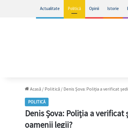
Actualitate
Politică
Opinii
Istorie
Acasă
/
Politică
/
Denis Șova: Poliția a verificat șe
POLITICĂ
Denis Șova: Poliția a verifica
oamenii legii?