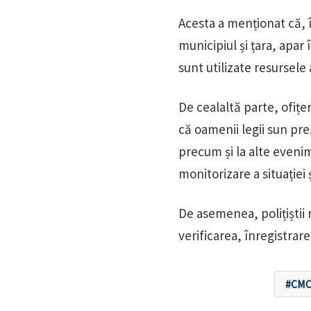
Acesta a menționat că,
municipiul și țara, apar 
sunt utilizate resursele
De cealaltă parte, ofițe
că oamenii legii sun pre
precum și la alte evenim
monitorizare a situației ș
De asemenea, polițiștii 
verificarea, înregistrare
CM