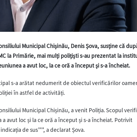
onsiliului Municipal Chișinău, Denis Șova, susține că dup
C la Primărie, mai mulți polițiști s-au prezentat la instit
uniunea a avut loc, la ce oră a început și s-a încheiat.
cipal s-a arătat nedumerit de obiectul verificărilor oameni
liției în astfel de activități.
siliului Municipal Chișinău, a venit Poliția. Scopul verific
a avut loc și la ce oră a început și s-a încheiat. Potrivit
 indicația de sus””, a declarat Șova.