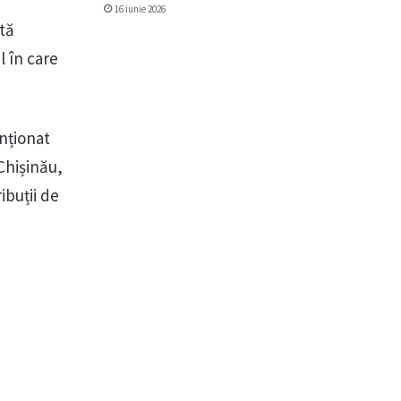
16 iunie 2026
tă
l în care
enționat
Chișinău,
ibuții de