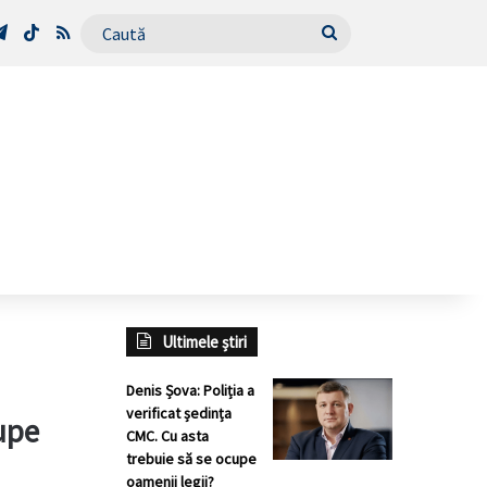
Tube
Telegram
TikTok
RSS
Caută
Ultimele știri
Denis Șova: Poliția a
verificat ședința
cupe
CMC. Cu asta
trebuie să se ocupe
oamenii legii?