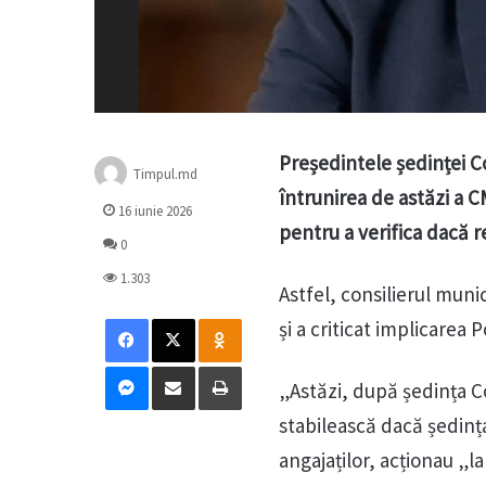
Președintele ședinței C
Timpul.md
întrunirea de astăzi a CM
16 iunie 2026
pentru a verifica dacă re
0
1.303
Astfel, consilierul muni
Facebook
X
Odnoklassniki
și a criticat implicarea Po
Messenger
Distribuie prin mail
Tipărește
„Astăzi, după ședința Con
stabilească dacă ședința 
angajaților, acționau „la