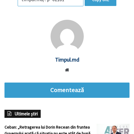
Timpul.md
Website
Comentează
Ultimele știri
Ceban: „Retragerea lui Dorin Recean din fruntea
Guvernului arată că situația nu este atât de bună