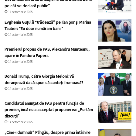
pe cât se declară public”
14 octombrie 2025
Evghenia Guțul îi “trădează” pe Ilan Șor și Marina
Tauber: “Eu doar număram banii”
14 octombrie 2025
Premierul propus de PAS, Alexandru Munteanu,
apare în Pandora Papers
14 octombrie 2025
Donald Trump, către Giorgia Meloni: Vă
deranjează dacă spun că sunteți frumoasă?
14 octombrie 2025
Candidatul anunțat de PAS pentru funcția de
premier, încă nu a acceptat propunerea: „Purtăm
discuții”
14 octombrie 2025
„Cine-i domnul?” Plîngău, despre prima întâlnire