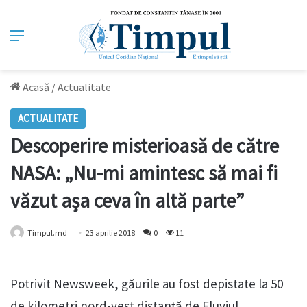
Meniu
Acasă
/
Actualitate
ACTUALITATE
Descoperire misterioasă de către
NASA: „Nu-mi amintesc să mai fi
văzut așa ceva în altă parte”
Timpul.md
23 aprilie 2018
0
11
Potrivit Newsweek, găurile au fost depistate la 50
de kilometri nord-vest distanță de Fluviul