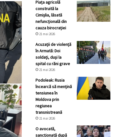
Piața agricolă
construită la
Cimișlia, lăsată
nefuncțională din
cauza birocrației
21 mai 2026
Acuzații de violență
în Armată: Doi
soldați, duși la
spital cu răni grave
21 mai 2026
Podoleak: Rusia
încearcă să mențină
tensiunea în
Moldova prin
regiunea
transnistreană
21 mai 2026
O avocată,
sancționată după