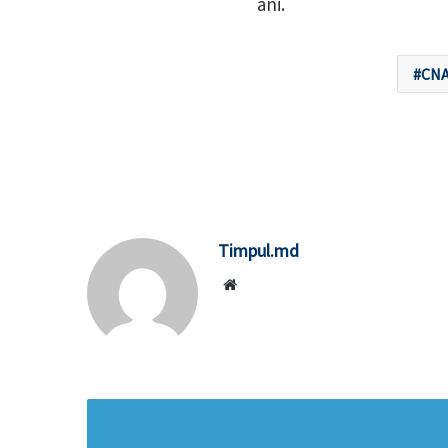
ani.
CN
Timpul.md
Website