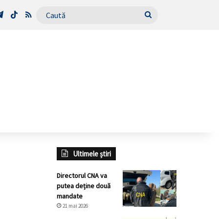
Tube
Telegram
TikTok
RSS
Caută
Ultimele știri
Directorul CNA va
putea deține două
mandate
21 mai 2026