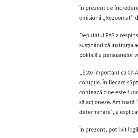
în prezent de încredere
emisiunii „Rezoomat” de
Deputatul PAS a respins 
susținând că instituția
politică a persoanelor v
„Este important ca CNA 
corupție. În fiecare săp
contează cine este func
să acționeze. Am toată î
determinare”, a explica
În prezent, potrivit le