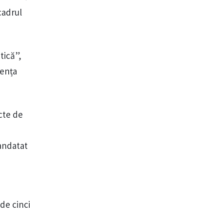
cadrul
tică”,
nența
cte de
mandatat
de cinci