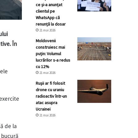
ce și-a anunțat
clientul pe
WhatsApp că
renunță la dosar
21 mai 2026
ului
Moldovenii
ive. În
construiesc mai
puțin: Volumul
lucrărilor s-a redus
cu 12%
tele
21 mai 2026
Rușii ar fi folosit
drone cu uraniu
radioactiv într-un
exercite
atac asupra
Ucrainei
21 mai 2026
ă de la
e bucură