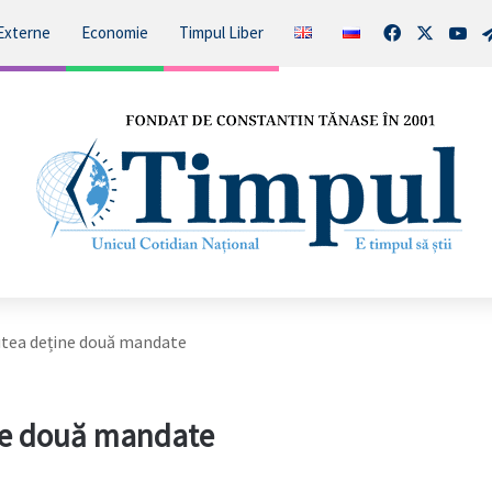
Facebook
X
You
Externe
Economie
Timpul Liber
utea deține două mandate
ine două mandate