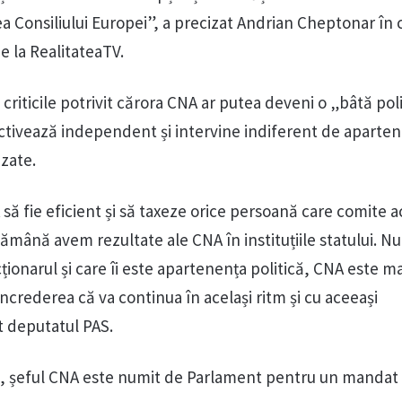
a Consiliului Europei”, a precizat Andrian Cheptonar în 
 la RealitateaTV.
criticile potrivit cărora CNA ar putea deveni o „bâtă poli
 activează independent și intervine indiferent de aparte
izate.
să fie eficient și să taxeze orice persoană care comite a
tămână avem rezultate ale CNA în instituțiile statului. Nu
ționarul și care îi este apartenența politică, CNA este 
ncrederea că va continua în același ritm și cu aceeași
t deputatul PAS.
gii, șeful CNA este numit de Parlament pentru un mandat 