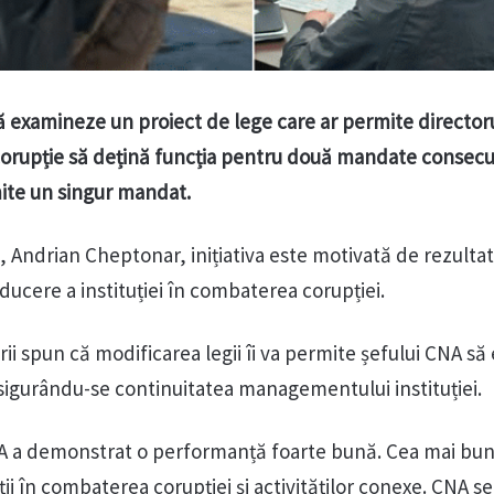
examineze un proiect de lege care ar permite director
corupție să dețină funcția pentru două mandate consecut
mite un singur mandat.
, Andrian Cheptonar, inițiativa este motivată de rezulta
ucere a instituției în combaterea corupției.
i spun că modificarea legii îi va permite șefului CNA să 
igurându-se continuitatea managementului instituției.
 a demonstrat o performanță foarte bună. Cea mai bun
ții în combaterea corupției și activităților conexe. CNA s