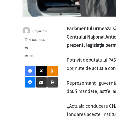
Parlamentul urmează să 
Timpul.md
Centrului Național Anti
21 mai 2026
prezent, legislația per
0
606
Potrivit deputatului PAS
Facebook
X
Odnoklassniki
obținute de actuala cond
Messenger
Distribuie prin mail
Tipărește
Reprezentanții guvernări
două mandate, astfel as
„Actuala conducere CNA
fondarea acestei institu