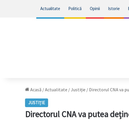
Actualitate
Politică
Opinii
Istorie
Acasă
/
Actualitate
/
Justiție
/
Directorul CNA va p
JUSTIȚIE
Directorul CNA va putea deț