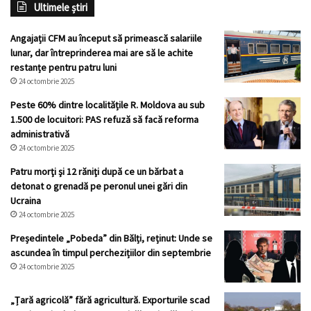
Ultimele știri
Angajații CFM au început să primească salariile
lunar, dar întreprinderea mai are să le achite
restanțe pentru patru luni
24 octombrie 2025
Peste 60% dintre localitățile R. Moldova au sub
1.500 de locuitori: PAS refuză să facă reforma
administrativă
24 octombrie 2025
Patru morţi şi 12 răniţi după ce un bărbat a
detonat o grenadă pe peronul unei gări din
Ucraina
24 octombrie 2025
Președintele „Pobeda” din Bălți, reținut: Unde se
ascundea în timpul perchezițiilor din septembrie
24 octombrie 2025
„Țară agricolă” fără agricultură. Exporturile scad