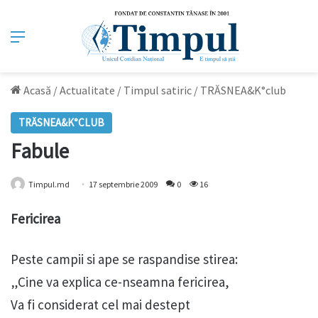
Meniu
Acasă
/
Actualitate
/
Timpul satiric
/
TRĂSNEA&K°club
TRĂSNEA&K°CLUB
Fabule
Timpul.md
17 septembrie 2009
0
16
Fericirea
Peste campii si ape se raspandise stirea:
„Cine va explica ce-nseamna fericirea,
Va fi considerat cel mai destept