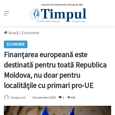
Meniu
Acasă
/
Economie
ECONOMIE
Finanțarea europeană este
destinată pentru toată Republica
Moldova, nu doar pentru
localitățile cu primari pro-UE
Timpul.md
14 noiembrie 2025
1
691