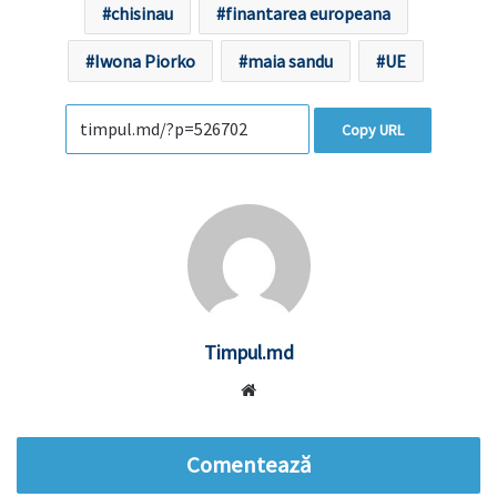
chisinau
finantarea europeana
Iwona Piorko
maia sandu
UE
Copy URL
Timpul.md
Website
Comentează