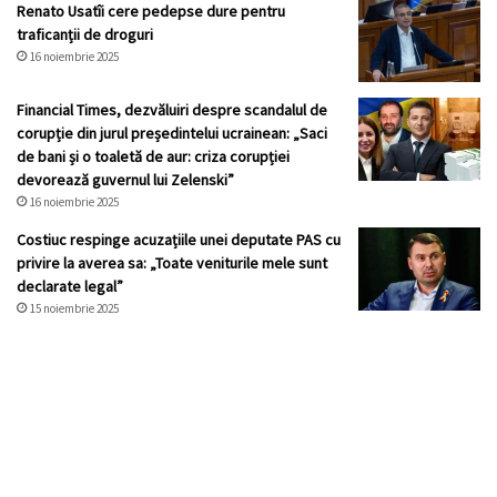
Renato Usatîi cere pedepse dure pentru
traficanții de droguri
16 noiembrie 2025
Financial Times, dezvăluiri despre scandalul de
corupție din jurul președintelui ucrainean: „Saci
de bani și o toaletă de aur: criza corupției
devorează guvernul lui Zelenski”
16 noiembrie 2025
Costiuc respinge acuzațiile unei deputate PAS cu
privire la averea sa: „Toate veniturile mele sunt
declarate legal”
15 noiembrie 2025