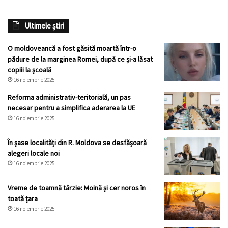
Ultimele știri
O moldoveancă a fost găsită moartă într-o
pădure de la marginea Romei, după ce și-a lăsat
copiii la școală
16 noiembrie 2025
Reforma administrativ-teritorială, un pas
necesar pentru a simplifica aderarea la UE
16 noiembrie 2025
În șase localități din R. Moldova se desfășoară
alegeri locale noi
16 noiembrie 2025
Vreme de toamnă târzie: Moină și cer noros în
toată țara
16 noiembrie 2025