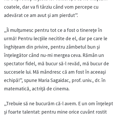
coatele, dar va fi târziu când vom percepe cu
adevărat ce am avut şi am pierdut”.
„Îi mulţumesc pentru tot ce a fost o tinereţe în
urmă! Pentru lecţiile necitite de el, dar pe care le
înghiţeam din privire, pentru zâmbetul bun şi
înţelegător când nu-mi mergea ceva. Rămân un
spectator fidel, mă bucur să-l revăd, mă bucur de
succesele lui. Mă mândresc că am fost în aceeaşi
echipă!”, spune Maria Sagaidac, prof. univ., dr. în
matematică, actriţă de cinema.
„Trebuie să ne bucurăm că-l avem. E un om înţelept
şi foarte talentat: pentru mine orice cuvânt rostit