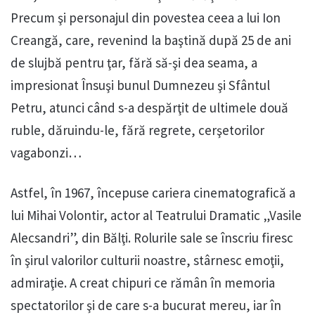
Precum şi personajul din povestea ceea a lui Ion
Creangă, care, revenind la baştină după 25 de ani
de slujbă pentru ţar, fără să-şi dea seama, a
impresionat Însuşi bunul Dumnezeu şi Sfântul
Petru, atunci când s-a despărţit de ultimele două
ruble, dăruindu-le, fără regrete, cerşetorilor
vagabonzi…
Astfel, în 1967, începuse cariera cinematografică a
lui Mihai Volontir, actor al Teatrului Dramatic „Vasile
Alecsandri”, din Bălţi. Rolurile sale se înscriu firesc
în şirul valorilor culturii noastre, stârnesc emoţii,
admiraţie. A creat chipuri ce rămân în memoria
spectatorilor şi de care s-a bucurat mereu, iar în