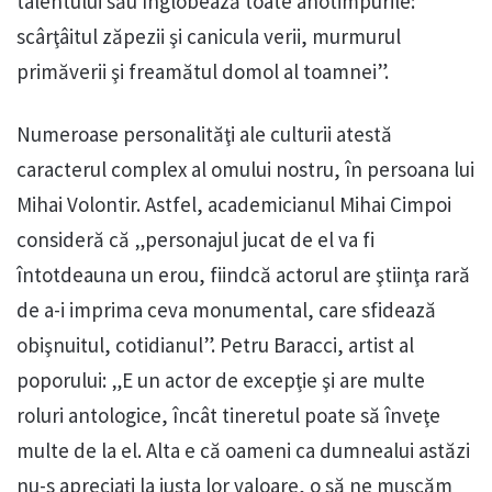
talentului său înglobează toate anotimpurile:
scârţâitul zăpezii şi canicula verii, murmurul
primăverii şi freamătul domol al toamnei”.
Numeroase personalităţi ale culturii atestă
caracterul complex al omului nostru, în persoana lui
Mihai Volontir. Astfel, academicianul Mihai Cimpoi
consideră că „personajul jucat de el va fi
întotdeauna un erou, fiindcă actorul are ştiinţa rară
de a-i imprima ceva monumental, care sfidează
obişnuitul, cotidianul”. Petru Baracci, artist al
poporului: „E un actor de excepţie şi are multe
roluri antologice, încât tineretul poate să înveţe
multe de la el. Alta e că oameni ca dumnealui astăzi
nu-s apreciaţi la justa lor valoare, o să ne muşcăm