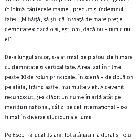
în inimă cântecele mamei, precum şi îndemnul
tatei: „Mihăiţă, să ştii că în viaţă de mare preţ e
demnitatea: dacă o ai, eşti om, dacă nu – nimic nu
e!”
De-a lungul anilor, s-a afirmat pe platoul de filmare
cu demnitate şi verticalitate. A realizat în filme
peste 30 de roluri principale, în scenă – de două ori
pe atâta, trăind astfel mai multe vieţi. A devenit
recunoscut, şi-a clădit un nume în artă atât pe
meridian naţional, cât şi pe cel internaţional – s-a
filmat în diverse studiouri ale lumii.
Pe Esop l-a jucat 12 ani, tot atâţia ani a durat şi rolul