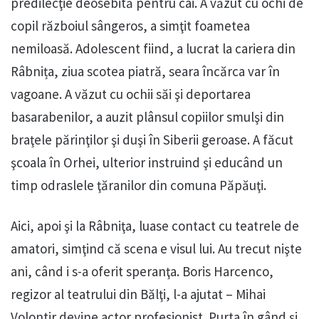
predilecţie deosebită pentru cai. A văzut cu ochi de
copil războiul sângeros, a simţit foametea
nemiloasă. Adolescent fiind, a lucrat la cariera din
Râbnița, ziua scotea piatră, seara încărca var în
vagoane. A văzut cu ochii săi şi deportarea
basarabenilor, a auzit plânsul copiilor smulşi din
braţele părinţilor şi duşi în Siberii geroase. A făcut
şcoala în Orhei, ulterior instruind şi educând un
timp odraslele ţăranilor din comuna Păpăuţi.
Aici, apoi şi la Râbniţa, luase contact cu teatrele de
amatori, simţind că scena e visul lui. Au trecut nişte
ani, când i s-a oferit speranţa. Boris Harcenco,
regizor al teatrului din Bălţi, l-a ajutat – Mihai
Volontir devine actor profesionist. Purta în gând şi