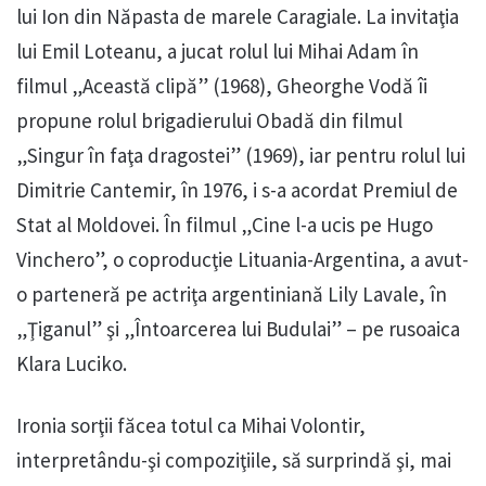
lui Ion din Năpasta de marele Caragiale. La invitaţia
lui Emil Loteanu, a jucat rolul lui Mihai Adam în
filmul „Această clipă” (1968), Gheorghe Vodă îi
propune rolul brigadierului Obadă din filmul
„Singur în faţa dragostei” (1969), iar pentru rolul lui
Dimitrie Cantemir, în 1976, i s-a acordat Premiul de
Stat al Moldovei. În filmul „Cine l-a ucis pe Hugo
Vinchero”, o coproducţie Lituania-Argentina, a avut-
o parteneră pe actriţa argentiniană Lily Lavale, în
„Ţiganul” şi „Întoarcerea lui Budulai” – pe rusoaica
Klara Luciko.
Ironia sorţii făcea totul ca Mihai Volontir,
interpretându-şi compoziţiile, să surprindă şi, mai