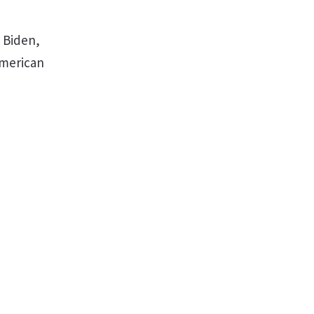
e Biden,
 american