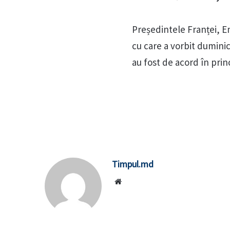
Președintele Franței, E
cu care a vorbit duminică
au fost de acord în prin
Timpul.md
Website