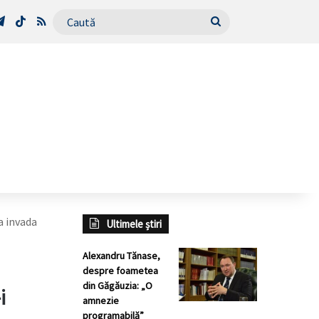
Tube
Telegram
TikTok
RSS
Caută
a invada
Ultimele știri
Alexandru Tănase,
despre foametea
din Găgăuzia: „O
i
amnezie
programabilă”