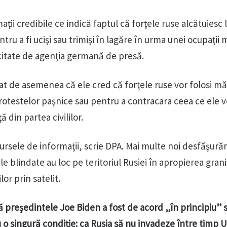
ţii credibile ce indică faptul că forţele ruse alcătuiesc l
ntru a fi ucişi sau trimişi în lagăre în urma unei ocupaţii m
i citate de agenţia germană de presă.
at de asemenea că ele cred că forţele ruse vor folosi mă
protestelor paşnice sau pentru a contracara ceea ce ele v
 din partea civililor.
ursele de informaţii, scrie DPA. Mai multe noi desfăşurăr
le blindate au loc pe teritoriul Rusiei în apropierea grani
lor prin satelit.
ă preşedintele Joe Biden a fost de acord „în principiu” 
 o singură condiţie: ca Rusia să nu invadeze între timp U