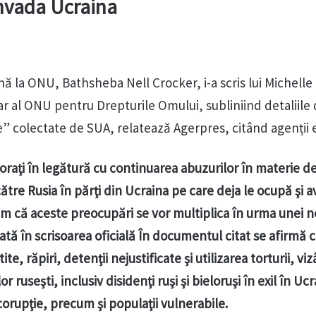
invada Ucraina
la ONU, Bathsheba Nell Crocker, i-a scris lui Michelle
ar al ONU pentru Drepturile Omului, subliniind detaliile
e” colectate de SUA, relatează Agerpres, citând agenții 
raţi în legătură cu continuarea abuzurilor în materie d
ătre Rusia în părţi din Ucraina pe care deja le ocupă şi 
m că aceste preocupări se vor multiplica în urma unei n
rată în scrisoarea oficială În documentul citat se afirmă 
te, răpiri, detenţii nejustificate şi utilizarea torturii, vi
r ruseşti, inclusiv disidenţi ruşi şi bieloruşi în exil în Ucr
ticorupţie, precum şi populaţii vulnerabile.