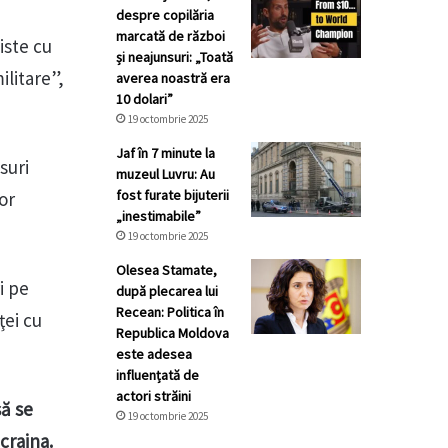
despre copilăria
marcată de război
iste cu
și neajunsuri: „Toată
ilitare”,
averea noastră era
10 dolari”
19 octombrie 2025
Jaf în 7 minute la
suri
muzeul Luvru: Au
fost furate bijuterii
or
„inestimabile”
19 octombrie 2025
Olesea Stamate,
i pe
după plecarea lui
Recean: Politica în
ţei cu
Republica Moldova
este adesea
influențată de
actori străini
să se
19 octombrie 2025
craina.