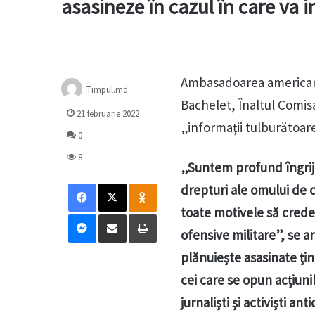
asasineze în cazul în care va 
Ambasadoarea americană 
Timpul.md
Bachelet, Înaltul Comis
21 februarie 2022
„informaţii tulburătoar
0
8
„Suntem profund îngrijo
Facebook
X
Odnoklassniki
drepturi ale omului de c
toate motivele să crede
Messenger
Distribuie prin mail
Tipărește
ofensive militare”, se a
plănuieşte asasinate ţinti
cei care se opun acţiunilo
jurnalişti şi activişti an