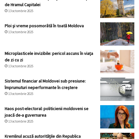
de Hramul Capitalei
13 octombrie 2025
Ploi și vreme posomorâtă în toată Moldova
13 octombrie 2025
Microplasticele invizibile: pericol ascuns în viața
de zi cu zi
13 octombrie 2025
Sistemul financiar al Moldovei sub presiune:
împrumuturi neperformante în creștere
13 octombrie 2025
Haos post-electoral: politicienii moldoveni se
joacă de-a guvernarea
13 octombrie 2025
Kremlinul acuză autoritățile din Republica