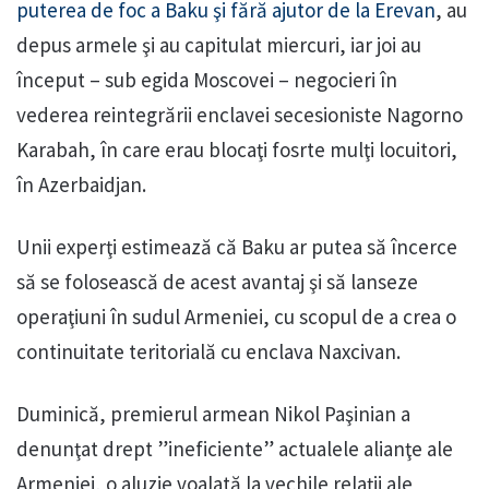
puterea de foc a Baku şi fără ajutor de la Erevan
, au
depus armele şi au capitulat miercuri, iar joi au
început – sub egida Moscovei – negocieri în
vederea reintegrării enclavei secesioniste Nagorno
Karabah, în care erau blocaţi fosrte mulţi locuitori,
în Azerbaidjan.
Unii experţi estimează că Baku ar putea să încerce
să se folosească de acest avantaj şi să lanseze
operaţiuni în sudul Armeniei, cu scopul de a crea o
continuitate teritorială cu enclava Naxcivan.
Duminică, premierul armean Nikol Paşinian a
denunţat drept ”ineficiente” actualele alianţe ale
Armeniei, o aluzie voalată la vechile relaţii ale