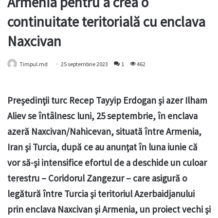
Armenia pentru a crea o
continuitate teritorială cu enclava
Naxcivan
Timpul.md
25 septembrie 2023
1
462
Preşedinţii turc Recep Tayyip Erdogan şi azer Ilham
Aliev se întâlnesc luni, 25 septembrie, în enclava
azeră Naxcivan/Nahicevan, situată între Armenia,
Iran şi Turcia, după ce au anunţat în luna iunie că
vor să-şi intensifice efortul de a deschide un culoar
terestru – Coridorul Zangezur – care asigură o
legătură între Turcia şi teritoriul Azerbaidjanului
prin enclava Naxcivan şi Armenia, un proiect vechi şi