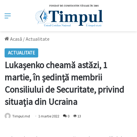
Meniu
Acasă
/
Actualitate
ACTUALITATE
Lukașenko cheamă astăzi, 1
martie, în ședință membrii
Consiliului de Securitate, privind
situația din Ucraina
Timpul.md
1 martie 2022
0
13