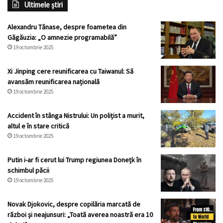
Ultimele știri
Alexandru Tănase, despre foametea din
Găgăuzia: „O amnezie programabilă”
19 octombrie 2025
Xi Jinping cere reunificarea cu Taiwanul: Să
avansăm reunificarea națională
19 octombrie 2025
Accident în stânga Nistrului: Un polițist a murit,
altul e în stare critică
19 octombrie 2025
Putin i-ar fi cerut lui Trump regiunea Donețk în
schimbul păcii
19 octombrie 2025
Novak Djokovic, despre copilăria marcată de
război și neajunsuri: „Toată averea noastră era 10