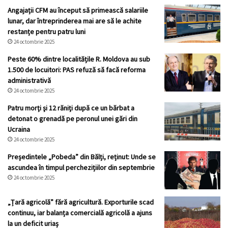
Angajații CFM au început să primească salariile
lunar, dar întreprinderea mai are să le achite
restanțe pentru patru luni
24 octombrie 2025
Peste 60% dintre localitățile R. Moldova au sub
1.500 de locuitori: PAS refuză să facă reforma
administrativă
24 octombrie 2025
Patru morţi şi 12 răniţi după ce un bărbat a
detonat o grenadă pe peronul unei gări din
Ucraina
24 octombrie 2025
Președintele „Pobeda” din Bălți, reținut: Unde se
ascundea în timpul perchezițiilor din septembrie
24 octombrie 2025
„Țară agricolă” fără agricultură. Exporturile scad
continuu, iar balanța comercială agricolă a ajuns
la un deficit uriaș