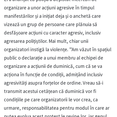
organizare a unor acțiuni agresive în timpul
manifestărilor și a inițiat deja și o anchetă care
vizează un grup de persoane care plănuia să
desfășoare acțiuni cu caracter agresiv, inclusiv
agresarea polițiștilor. Mai mult, chiar unii
organizatori instigă la violențe. ”Am văzut în spațiul
public o declarație a unui membru al echipei de
organizare a acțiunii de duminică, cum că se va
acționa în funcție de condiții, admițând inclusiv
agresivități asupra forțelor de ordine. Vreau să-i
transmit acestui cetățean că duminică vor fi
condițiile pe care organizatorii le vor crea, ca
urmare, responsabilitatea pentru modul în care ar
putea evolua acest protest le revine lor, iar genul