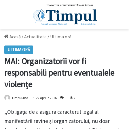
Meniu
Acasă
/
Actualitate
/
Ultima oră
ULTIMA ORĂ
MAI: Organizatorii vor fi
responsabili pentru eventualele
violențe
Timpul.md
22 aprilie 2016
0
2
„Obligația de a asigura caracterul legal al
manifestării revine și organizatorului, nu doar