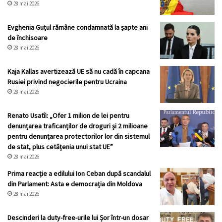
28 mai 2026
Evghenia Guțul rămâne condamnată la șapte ani
de închisoare
28 mai 2026
Kaja Kallas avertizează UE să nu cadă în capcana
Rusiei privind negocierile pentru Ucraina
28 mai 2026
Renato Usatîi: „Ofer 1 milion de lei pentru
denunțarea traficanților de droguri și 2 milioane
pentru denunțarea protectorilor lor din sistemul
de stat, plus cetățenia unui stat UE”
28 mai 2026
Prima reacție a edilului Ion Ceban după scandalul
din Parlament: Asta e democrația din Moldova
28 mai 2026
Descinderi la duty-free-urile lui Șor într-un dosar