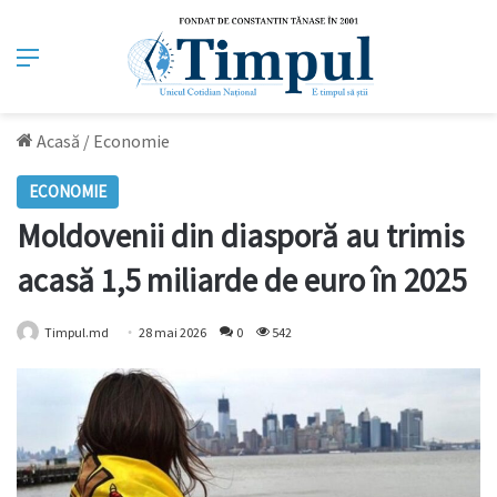
Meniu
Acasă
/
Economie
ECONOMIE
Moldovenii din diasporă au trimis
acasă 1,5 miliarde de euro în 2025
Timpul.md
28 mai 2026
0
542