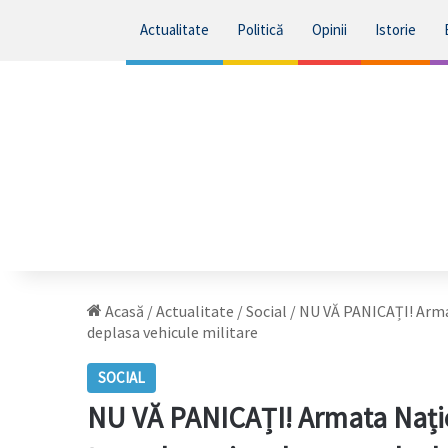
Actualitate
Politică
Opinii
Istorie
Acasă
/
Actualitate
/
Social
/
NU VĂ PANICAȚI! Armat
deplasa vehicule militare
SOCIAL
NU VĂ PANICAȚI! Armata Națio