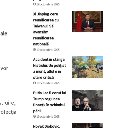
19 octombrie 2025
Xi Jinping cere
reunificarea cu
Taiwanul: Să
avansăm
nale
reunificarea
națională
19 octombrie 2025
Accident în stânga
Nistrului: Un polițist
 vor
a murit, altul e în
stare critică
19 octombrie 2025
Putin i-ar fi cerut lui
Trump regiunea
struire,
Donețk în schimbul
rotecţia
păcii
19 octombrie 2025
Novak Djokovic,