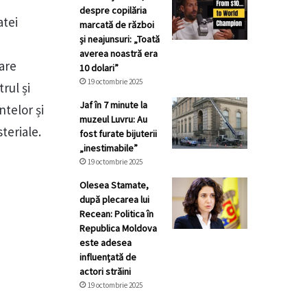
despre copilăria
atei
marcată de război
și neajunsuri: „Toată
averea noastră era
tare
10 dolari”
19 octombrie 2025
rul și
Jaf în 7 minute la
telor și
muzeul Luvru: Au
steriale.
fost furate bijuterii
„inestimabile”
19 octombrie 2025
Olesea Stamate,
după plecarea lui
Recean: Politica în
Republica Moldova
este adesea
influențată de
actori străini
19 octombrie 2025