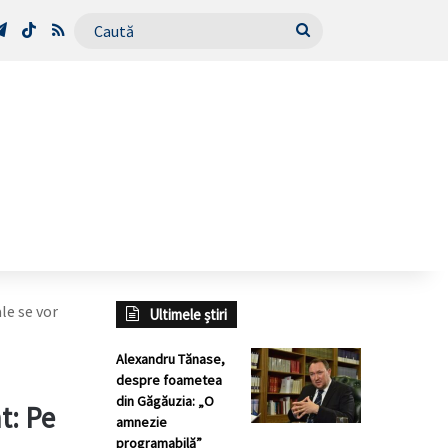
Tube
Telegram
TikTok
RSS
Caută
le se vor
Ultimele știri
Alexandru Tănase,
despre foametea
din Găgăuzia: „O
t: Pe
amnezie
programabilă”