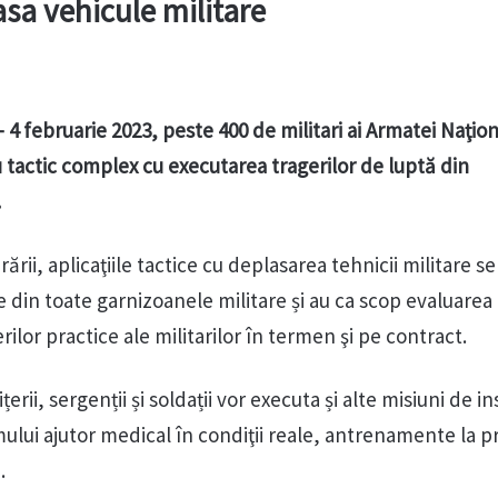
asa vehicule militare
– 4 februarie 2023, peste 400 de militari ai Armatei Naţio
iu tactic complex cu executarea tragerilor de luptă din
.
rării, aplicaţiile tactice cu deplasarea tehnicii militare se
 din toate garnizoanele militare și au ca scop evaluarea
rilor practice ale militarilor în termen şi pe contract.
erii, sergenții și soldații vor executa și alte misiuni de in
ului ajutor medical în condiţii reale, antrenamente la p
.