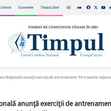
Facebook
X
You
Externe
Economie
Timpul Liber
a Națională anunță exerciții de antrenament: Pe traseele naționa
nală anunță exerciții de antrenamen