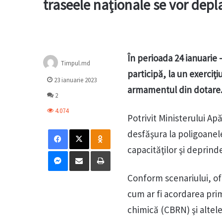
traseele naționale se vor depl
În perioada 24 ianuarie 
Timpul.md
participă, la un exerciț
23 ianuarie 2023
armamentul din dotare
2
4.074
Potrivit Ministerului Apă
Facebook
X
Odnoklassniki
desfăşura la poligoanele
capacităţilor şi deprinde
Messenger
Distribuie prin mail
Tipărește
Conform scenariului, ofiț
cum ar fi acordarea prim
chimică (CBRN) şi altele