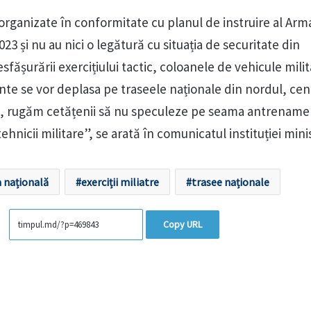
ganizate în conformitate cu planul de instruire al Arm
23 și nu au nici o legătură cu situația de securitate din
sfășurării exercițiului tactic, coloanele de vehicule mili
te se vor deplasa pe traseele naționale din nordul, cent
ens, rugăm cetățenii să nu speculeze pe seama antrenamen
tehnicii militare”, se arată în comunicatul instituției mini
 națională
exerciții miliatre
trasee naționale
Copy URL