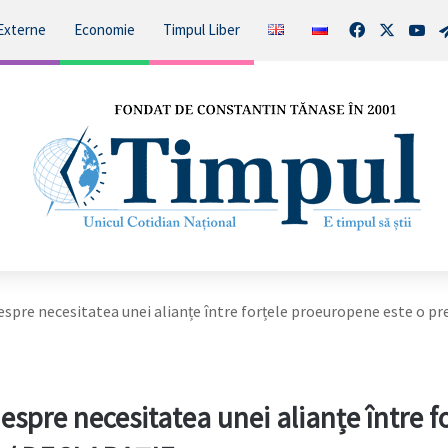
Facebook
X
You
Externe
Economie
Timpul Liber
pre necesitatea unei alianțe între forțele proeuropene este o pr
pre necesitatea unei alianțe între fo