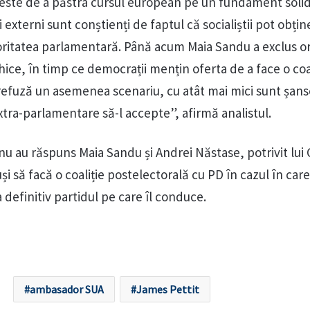
 este de a păstra cursul european pe un fundament solid
 externi sunt conștienți de faptul că socialiștii pot obțin
ajoritatea parlamentară. Până acum Maia Sandu a exclus o
rhice, în timp ce democrații mențin oferta de a face o coa
 refuză un asemenea scenariu, cu atât mai mici sunt șans
 extra-parlamentare să-l accepte”, afirmă analistul.
nu au răspuns Maia Sandu și Andrei Năstase, potrivit lui
și să facă o coaliție postelectorală cu PD în cazul în car
definitiv partidul pe care îl conduce.
ambasador SUA
James Pettit