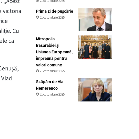
. „Acest
21 octombrie 2025
e victoria
Prima zi de pușcărie
21 octombrie 2025
rice
liție. Cu
Mitropolia
ele ca
Basarabiei și
Uniunea Europeană,
împreună pentru
valori comune
 Cenușă,
21 octombrie 2025
e Vlad
Scăpăm de Ala
Nemerenco
21 octombrie 2025