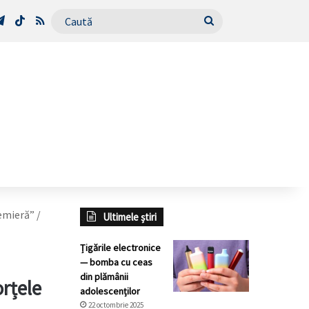
Tube
Telegram
TikTok
RSS
Caută
emieră” /
Ultimele știri
Țigările electronice
— bomba cu ceas
din plămânii
rțele
adolescenților
22 octombrie 2025