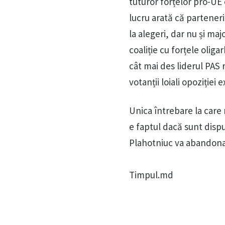
tuturor forțelor pro-UE
lucru arată că partenerii
la alegeri, dar nu și m
coaliție cu forțele oliga
cât mai des liderul PAS
votanții loiali opoziției
Unica întrebare la care 
e faptul dacă sunt dispu
Plahotniuc va abandona 
Timpul.md