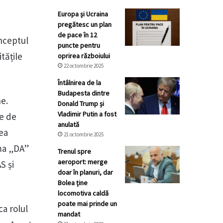
Europa și Ucraina
pregătesc un plan
de pace în 12
onceptul
puncte pentru
tățile
oprirea războiului
22 octombrie 2025
Întâlnirea de la
Budapesta dintre
e.
Donald Trump și
Vladimir Putin a fost
ie de
anulată
rea
21 octombrie 2025
rma „DA”
Trenul spre
aeroport: merge
S și
doar în planuri, dar
Bolea ține
locomotiva caldă
poate mai prinde un
a rolul
mandat