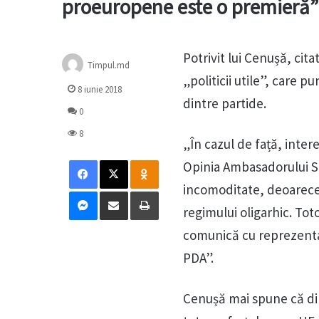
proeuropene este o premieră
Potrivit lui Cenușă, cit
Timpul.md
„politicii utile”, care p
8 iunie 2018
dintre partide.
0
8
„În cazul de față, inte
Facebook
X
Odnoklassniki
Opinia Ambasadorului SU
incomoditate, deoarece 
Messenger
Distribuie prin mail
Tipărește
regimului oligarhic. To
comunică cu reprezenta
PDA”.
Cenușă mai spune că din