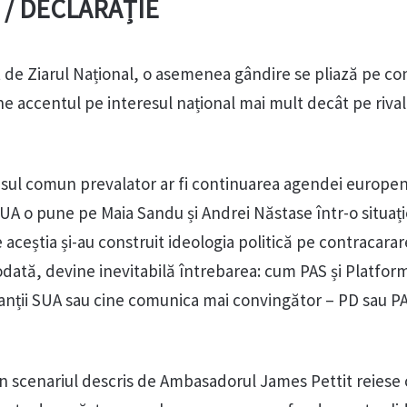
” / DECLARAȚIE
at de Ziarul Național, o asemenea gândire se pliază pe c
une accentul pe interesul național mai mult decât pe rivali
resul comun prevalator ar fi continuarea agendei europen
A o pune pe Maia Sandu și Andrei Năstase într-o situaț
aceștia și-au construit ideologia politică pe contracara
todată, devine inevitabilă întrebarea: cum PAS și Platfo
nții SUA sau cine comunica mai convingător – PD sau PA
 scenariul descris de Ambasadorul James Pettit reiese c