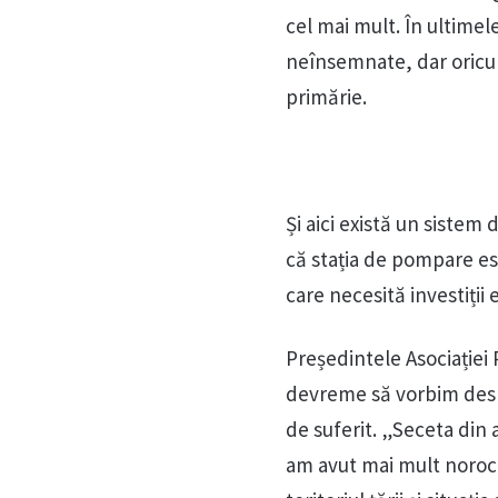
cel mai mult. În ultimele
neînsemnate, dar oricum
primărie.
Și aici există un sistem
că stația de pompare est
care necesită investiții
Președintele Asociației 
devreme să vorbim despr
de suferit. „Seceta din
am avut mai mult noroc. 