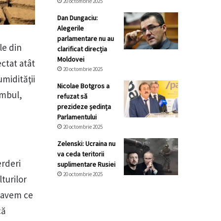
20 octombrie 2025
Dan Dungaciu:
Alegerile
parlamentare nu au
le din
clarificat direcția
Moldovei
ctat atât
20 octombrie 2025
umidităţii
Nicolae Botgros a
umbul,
refuzat să
prezideze ședința
Parlamentului
20 octombrie 2025
Zelenski: Ucraina nu
va ceda teritorii
erderi
suplimentare Rusiei
20 octombrie 2025
lturilor
u avem ce
că