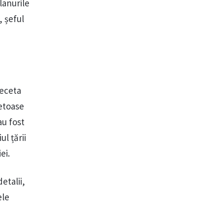
 lanurile
, șeful
seceta
cetoase
au fost
l țării
ei.
etalii,
ele