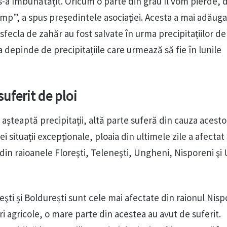
ția s-a îmbunătățit. Oricum o parte din grâu îl vom pierde, 
timp”, a spus președintele asociației. Acesta a mai adăuga
i sfecla de zahăr au fost salvate în urma precipitațiilor de
 depinde de precipitațiile care urmează să fie în lunile
suferit de ploi
i așteaptă precipitații, altă parte suferă din cauza acesto
i situații excepționale, ploaia din ultimele zile a afectat
din raioanele Floreşti, Teleneşti, Ungheni, Nisporeni şi
şti și Boldurești sunt cele mai afectate din raionul Nisp
ri agricole, o mare parte din acestea au avut de suferit.