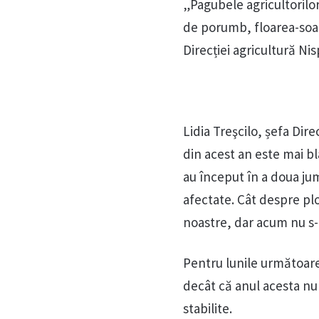
„Pagubele agricultorilor 
de porumb, floarea-soare
Direcției agricultură Nis
Lidia Treşcilo, șefa Dir
din acest an este mai b
au început în a doua jum
afectate. Cât despre plo
noastre, dar acum nu s-a
Pentru lunile următoare 
decât că anul acesta nu
stabilite.