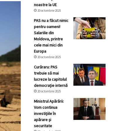
noastre la UE
20 octombrie 2025
PAS nu a făcut nimic
pentru oameni!
Salariile din
Moldova, printre
cele mai mici din
Europa
20 octombrie 2025
Curăraru: PAS
trebuie să mai
lucreze la capitolul
democrație internă
20 octombrie 2025
Ministrul Apărării:
Vom continua
investițiile în
apărare și
securitate