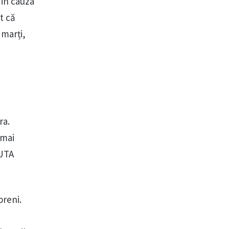
din cauza
t că
 marți,
ra.
 mai
 UTA
oreni.