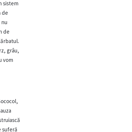
un sistem
a de
i nu
em de
bărbatul.
rz, grâu,
nu vom
Sococol,
cauza
struiască
e suferă