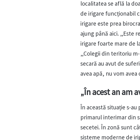
localitatea se află la d
de irigare funcționabil 
irigare este prea birocr
ajung până aici. „Este 
irigare foarte mare de l
„Colegii din teritoriu m-
secară au avut de suferit
avea apă, nu vom avea c
„În acest an am 
În această situație s-au
primarul interimar din s
secetei. În zonă sunt câ
sisteme moderne de irig