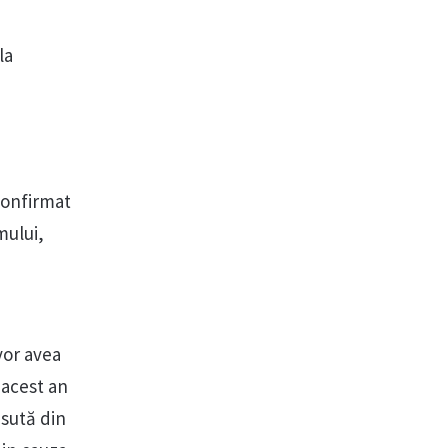
la
 confirmat
mului,
vor avea
 acest an
 sută din