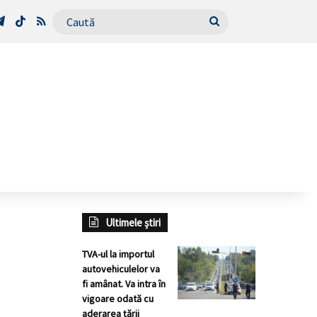
Tube
Telegram
TikTok
RSS
Caută
Ultimele știri
TVA-ul la importul
autovehiculelor va
fi amânat. Va intra în
vigoare odată cu
aderarea țării