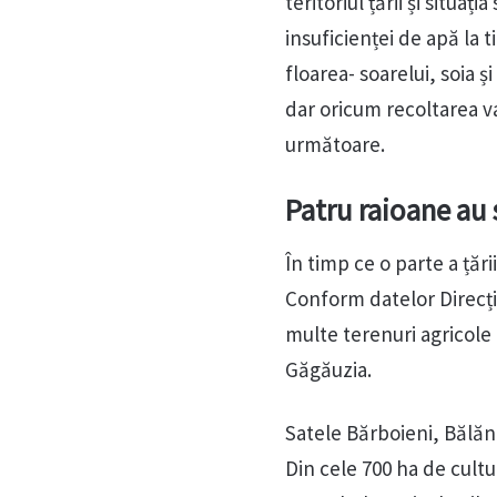
teritoriul țării și situa
insuficienței de apă la 
floarea- soarelui, soia ș
dar oricum recoltarea va
următoare.
Patru raioane au 
În timp ce o parte a țări
Conform datelor Direcție
multe terenuri agricole 
Găgăuzia.
Satele Bărboieni, Bălăne
Din cele 700 ha de cultu