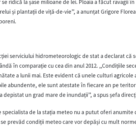
se ridică la șase milioane de lei. Ploaia a făcut ravagii în
lui și plantații de viță-de-vie”, a anunțat Grigore Florea
poreni.
ecției serviciului hidrometeorologic de stat a declarat că 
lândă în comparație cu cea din anul 2012. „Condițiile se
ătate a lunii mai. Este evident că unele culturi agricole 
ile abundente, ele sunt atestate în fiecare an pe teritoriu
 depistat un grad mare de inundații”, a spus șefa direcți
specialista de la stația meteo nu a putut oferi anumite d
 se prevăd condiții meteo care vor depăși cu mult norm