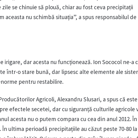
 zile se chinuie să plouă, chiar au fost ceva precipitații
 aceasta nu schimbă situația”, a spus responsabilul de 
 de irigare, dar acesta nu funcționează. Ion Sococol ne-a
e într-o stare bună, dar lipsesc alte elemente ale siste
 enorme pentru restabilire.
Producătorilor Agricoli, Alexandru Slusari, a spus că este
e efectele secetei, dar cu siguranță culturile agricole 
 anul acesta nu o putem compara cu cea din anul 2012. În
În ultima perioadă precipitațiile au căzut peste 70-80 la