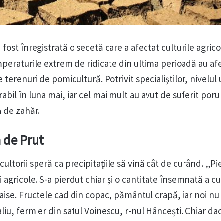
 a fost înregistrată o secetă care a afectat culturile agrico
eraturile extrem de ridicate din ultima perioadă au afe
 terenuri de pomicultură. Potrivit specialiştilor, nivelul 
rabil în luna mai, iar cel mai mult au avut de suferit por
a de zahăr.
 de Prut
cultorii speră ca precipitațiile să vină cât de curând. „Pi
 agricole. S-a pierdut chiar și o cantitate însemnată a cu
 caise. Fructele cad din copac, pământul crapă, iar noi n
liu, fermier din satul Voinescu, r-nul Hâncești. Chiar da