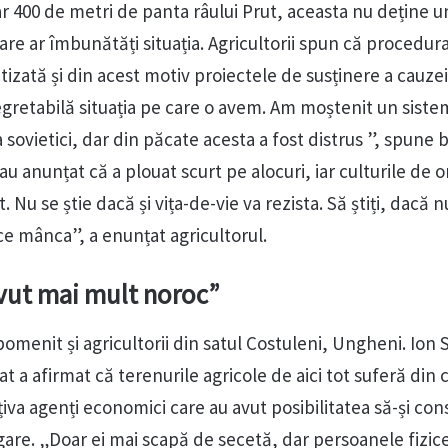
oar 400 de metri de panta râului Prut, aceasta nu deține 
care ar îmbunătăți situația. Agricultorii spun că procedur
atizată și din acest motiv proiectele de susținere a cauze
regretabilă situația pe care o avem. Am moștenit un sist
a sovietici, dar din păcate acesta a fost distrus ”, spune 
au anunțat că a plouat scurt pe alocuri, iar culturile de o
. Nu se știe dacă și vița-de-vie va rezista. Să știți, dacă 
e mânca”, a enunțat agricultorul.
avut mai mult noroc”
 pomenit și agricultorii din satul Costuleni, Ungheni. Ion 
at a afirmat că terenurile agricole de aici tot suferă din 
țiva agenți economici care au avut posibilitatea să-și con
are. „Doar ei mai scapă de secetă, dar persoanele fizic