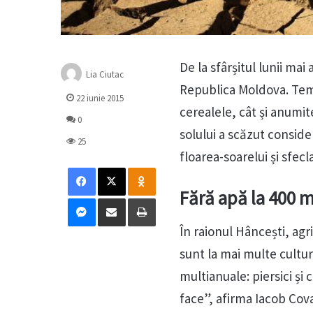
De la sfârșitul lunii mai
Lia Ciutac
Republica Moldova. Temp
22 iunie 2015
cerealele, cât și anumite
0
solului a scăzut conside
25
floarea-soarelui și sfecl
Facebook
X
Odnoklassniki
Fără apă la 400 m
Messenger
Distribuie prin mail
Tipărește
În raionul Hâncești, agri
sunt la mai multe culturi
multianuale: piersici și
face”, afirma Iacob Cova