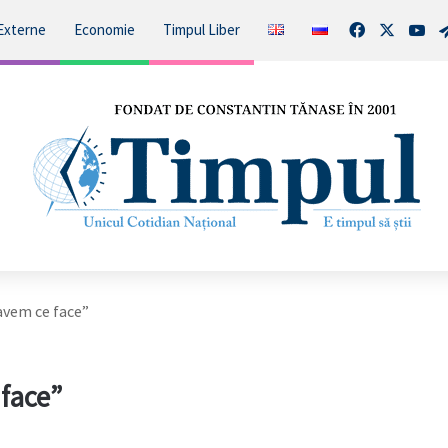
Facebook
X
You
Externe
Economie
Timpul Liber
avem ce face”
face”