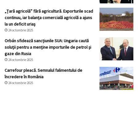
„Țară agricolă” fără agricultură. Exporturile scad
continuu, iar balanța comercială agricolă a ajuns
la un deficit uriaș
24 octombrie 2025
Orbán sfidează sancțiunile SUA: Ungaria caută
soluții pentru a menține importurile de petrol și
gaze din Rusia
24 octombrie 2025
Carrefour pleacă. Semnalul falimentului de
încredere în România
24 octombrie 2025