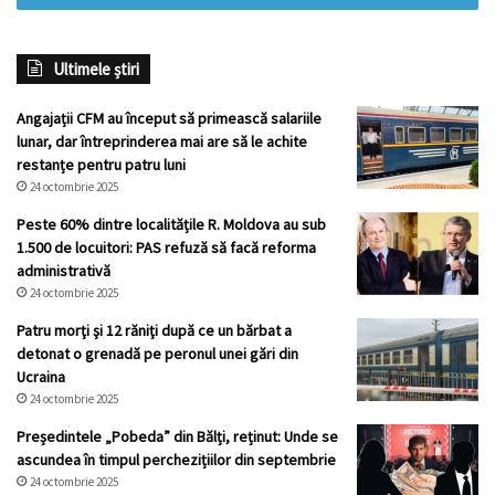
Ultimele știri
Angajații CFM au început să primească salariile
lunar, dar întreprinderea mai are să le achite
restanțe pentru patru luni
24 octombrie 2025
Peste 60% dintre localitățile R. Moldova au sub
1.500 de locuitori: PAS refuză să facă reforma
administrativă
24 octombrie 2025
Patru morţi şi 12 răniţi după ce un bărbat a
detonat o grenadă pe peronul unei gări din
Ucraina
24 octombrie 2025
Președintele „Pobeda” din Bălți, reținut: Unde se
ascundea în timpul perchezițiilor din septembrie
24 octombrie 2025