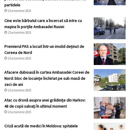
partidele
23 octombrie 2025
Cine este bărbatul care a încercat să intre cu
mașina în porțile Ambasadei Rusiei
23 octombrie 2025
Premierul PAS a locuit într-un imobil deținut de
Coreea de Nord
23 octombrie 2025
Afacere dubioasă în curtea Ambasadei Coreei de
Nord: bloc de locuințe închiriat pe sub masă de
zeci de ani
23 octombrie 2025
Atac cu dronă asupra unei grădinițe din Harkov:
48 de copii salvați în ultimul moment
23 octombrie 2025
Criză acută de medici în Moldova: spitalele