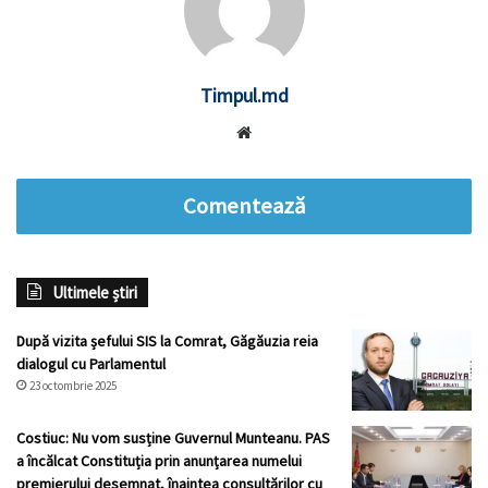
Timpul.md
Website
Comentează
Ultimele știri
După vizita șefului SIS la Comrat, Găgăuzia reia
dialogul cu Parlamentul
23 octombrie 2025
Costiuc: Nu vom susține Guvernul Munteanu. PAS
a încălcat Constituția prin anunțarea numelui
premierului desemnat, înaintea consultărilor cu