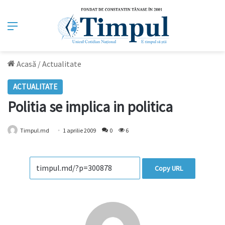
Meniu
Acasă
/
Actualitate
ACTUALITATE
Politia se implica in politica
Timpul.md
1 aprilie 2009
0
6
Copy URL