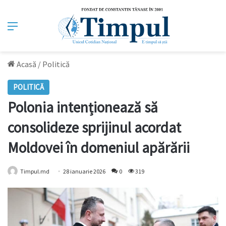
Meniu
Acasă
/
Politică
POLITICĂ
Polonia intenționează să
consolideze sprijinul acordat
Moldovei în domeniul apărării
Timpul.md
28 ianuarie 2026
0
319