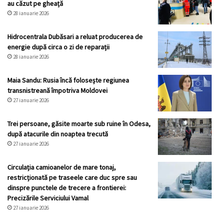
au căzut pe gheață
28 ianuarie 2026
Hidrocentrala Dubăsari a reluat producerea de
energie după circa o zi de reparații
28 ianuarie 2026
Maia Sandu: Rusia încă folosește regiunea
transnistreană împotriva Moldovei
27 ianuarie 2026
Trei persoane, găsite moarte sub ruine în Odesa,
după atacurile din noaptea trecută
27 ianuarie 2026
Circulația camioanelor de mare tonaj,
restricționată pe traseele care duc spre sau
dinspre punctele de trecere a frontierei:
Precizările Serviciului Vamal
27 ianuarie 2026